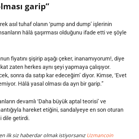
olması garip”
ek asıl tuhaf olanın ‘pump and dump’ işlerinin
insanların hâlâ şaşırması olduğunu ifade etti ve şöyle
bunun fiyatını şişirip aşağı çeker, inanamıyorum!, diye
kat zaten herkes aynı şeyi yapmaya çalışıyor.
ek, sonra da satıp kar edeceğim’ diyor. Kimse, ‘Evet
emiyor. Hâlâ yasal olması da ayrı bir garip.”
nların devamlı ‘Daha büyük aptal teorisi’ ve
tığıyla hareket etiğini, sandalyeye en son oturan
 dile getirdi.
n ilk siz haberdar olmak istiyorsanız
Uzmancoin