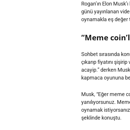
Rogan’ın Elon Musk’ı
günü yayınlanan vide
oynamakla eş değer t
“Meme coin’l
Sohbet sırasında ko
çıkarıp fiyatını şişir
acayip.” derken Musk
kapmaca oyununa ben
Musk, “Eğer meme coi
yanılıyorsunuz. Meme
oynamak istiyorsanız 
şeklinde konuştu.