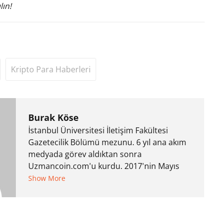
lın!
Kripto Para Haberleri
Burak Köse
İstanbul Üniversitesi İletişim Fakültesi
Gazetecilik Bölümü mezunu. 6 yıl ana akım
medyada görev aldıktan sonra
Uzmancoin.com'u kurdu. 2017'nin Mayıs
ayından bu yana bilfiil kripto para
Show More
gazeteciliği yapıyor.