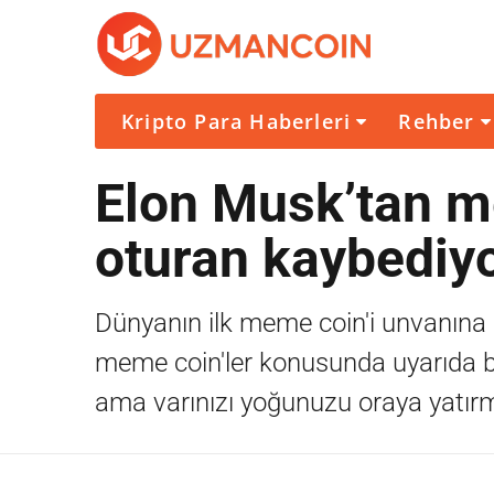
Kripto Para Haberleri
Rehber
Elon Musk’tan m
oturan kaybediyo
Dünyanın ilk meme coin'i unvanına 
meme coin'ler konusunda uyarıda b
ama varınızı yoğunuzu oraya yatırm