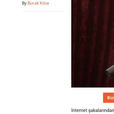
By
Burak Köse
Biz
İnternet şakalarından