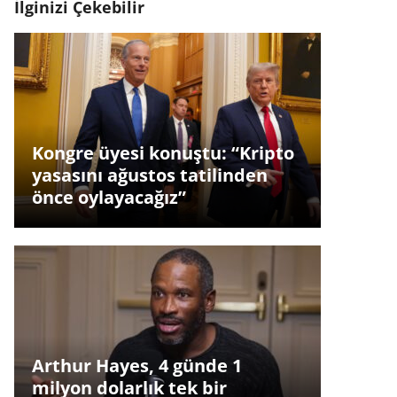
İlginizi Çekebilir
Kongre üyesi konuştu: “Kripto
yasasını ağustos tatilinden
önce oylayacağız”
Arthur Hayes, 4 günde 1
milyon dolarlık tek bir