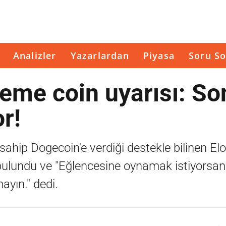
Analizler
Yazarlardan
Piyasa
Soru So
eme coin uyarısı: So
r!
sahip Dogecoin'e verdiği destekle bilinen El
ulundu ve "Eğlencesine oynamak istiyorsan
ayın." dedi.