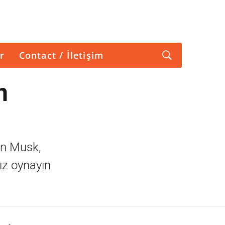
r
Contact / İletişim
n
on Musk,
ız oynayın