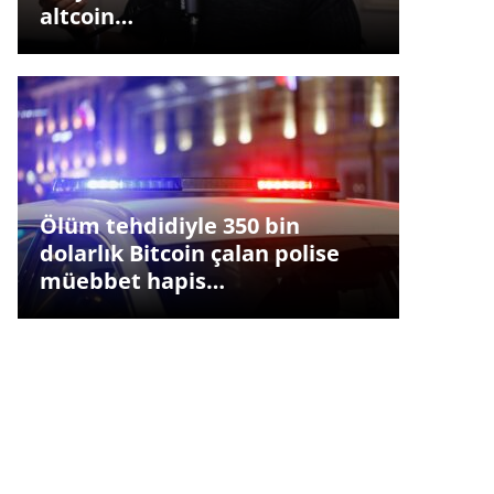
altcoin…
Ölüm tehdidiyle 350 bin
dolarlık Bitcoin çalan polise
müebbet hapis…