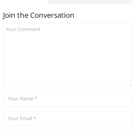
yapmış ve 2021 itibariyle de
Join the Conversation
Uzmancoin bünyesinde
çalışmaya başlamıştır. Notre
Dame de Sion Fransız Lisesi
ve Yıldız Teknik Üniversitesi
Mütercim Tercümanlık
Bölümü mezunu olan Hakan
Ateşler, program sunuculuğu
ve spikerlik konularında da
tecrübe sahibidir.