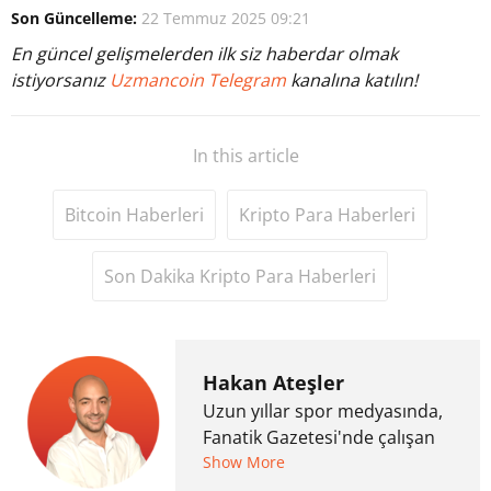
Son Güncelleme:
22 Temmuz 2025 09:21
En güncel gelişmelerden ilk siz haberdar olmak
istiyorsanız
Uzmancoin Telegram
kanalına katılın!
In this article
Bitcoin Haberleri
Kripto Para Haberleri
Son Dakika Kripto Para Haberleri
Hakan Ateşler
Uzun yıllar spor medyasında,
Fanatik Gazetesi'nde çalışan
Hakan Ateşler, 2020 yılında
Show More
kripto para medyasına geçiş