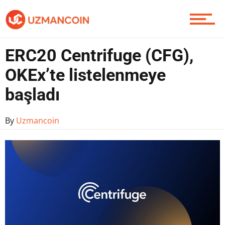
Yazarlardan
ERC20 Centrifuge (CFG),
OKEx’te listelenmeye
Piyasa
başladı
By
Uzmancoin
Soru Sor
Contact / İletişim