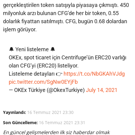
gerçekleştirilen token satışıyla piyasaya çıkmıştı. 450
milyonluk arzı bulunan CFG’de her bir token, 0.55
dolarlık fiyattan satılmıştı. CFG, bugün 0.68 dolardan
işlem görüyor.
🔔 Yeni listeleme 🔔
OKEx, spot ticaret için Centrifuge’ün ERC20 varlığı
olan CFG’yi (ERC20) listeliyor.
Listeleme detayları 👉
https://t.co/NbGKAhVJdg
pic.twitter.com/SgNw0EYjFb
— OKEx Türkiye (@OkexTurkiye)
July 14, 2021
Yayınlandı:
16 Temmuz 2021 23:30
Son Güncelleme:
16 Temmuz 2021 23:31
En güncel gelişmelerden ilk siz haberdar olmak