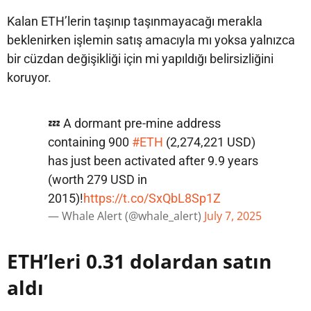
Kalan ETH’lerin taşınıp taşınmayacağı merakla
beklenirken işlemin satış amacıyla mı yoksa yalnızca
bir cüzdan değişikliği için mi yapıldığı belirsizliğini
koruyor.
💤 A dormant pre-mine address
containing 900
#ETH
(2,274,221 USD)
has just been activated after 9.9 years
(worth 279 USD in
2015)!
https://t.co/SxQbL8Sp1Z
— Whale Alert (@whale_alert)
July 7, 2025
ETH’leri 0.31 dolardan satın
aldı