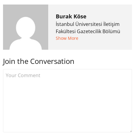
Burak Köse
İstanbul Üniversitesi İletişim
Fakültesi Gazetecilik Bölümü
mezunu. 6 yıl ana akım
Show More
medyada görev aldıktan
sonra Uzmancoin.com'u
Join the Conversation
kurdu. 2017'nin Mayıs ayından
bu yana bilfiil kripto para
gazeteciliği yapıyor.