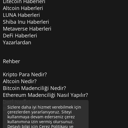
Litecoin Haberleri
Altcoin Haberleri
LUNA Haberleri
Shiba Inu Haberleri
Metaverse Haberleri
DeFi Haberleri
Yazarlardan
Rehber
Kripto Para Nedir?
Altcoin Nedir?
Bitcoin Madenciliği Nedir?
Ethereum Madenciliği Nasıl Yapılır?
DeFi Nedir?
Sizlere daha iyi hizmet verebilmek için
Bitcoin Hesabı Nasıl Açılır?
çerezlerden yararlanıyoruz. Siteyi
kullanmaya devam ederseniz çerez
kullanımına izin vermiş olursunuz.
Detaylı bilgi için
Çerez Politikası
ve