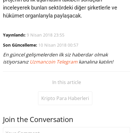
inceleyerek bunları sektördeki diğer şirketlerle ve
hükümet organlarıyla paylaşacak.
Yayınlandı:
9 Nisan 2018 23:55
Son Güncelleme:
10 Nisan 2018 00:57
En güncel gelişmelerden ilk siz haberdar olmak
istiyorsanız
Uzmancoin Telegram
kanalına katılın!
In this article
Kripto Para Haberleri
Join the Conversation