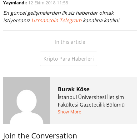
Yayınlandı:
12 Ekim 2018 11:58
En güncel gelişmelerden ilk siz haberdar olmak
istiyorsanız
Uzmancoin Telegram
kanalına katılın!
In this article
Kripto Para Haberleri
Burak Köse
İstanbul Üniversitesi İletişim
Fakültesi Gazetecilik Bölümü
mezunu. 6 yıl ana akım
Show More
medyada görev aldıktan
sonra Uzmancoin.com'u
Join the Conversation
kurdu. 2017'nin Mayıs ayından