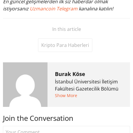
En güncel gelişmelerden ilk siz haberdar olmak
istiyorsanız
Uzmancoin Telegram
kanalına katılın!
In this article
Kripto Para Haberleri
Burak Köse
İstanbul Üniversitesi İletişim
Fakültesi Gazetecilik Bölümü
mezunu. 6 yıl ana akım
Show More
medyada görev aldıktan
sonra Uzmancoin.com'u
Join the Conversation
kurdu. 2017'nin Mayıs ayından
bu yana bilfiil kripto para
gazeteciliği yapıyor.