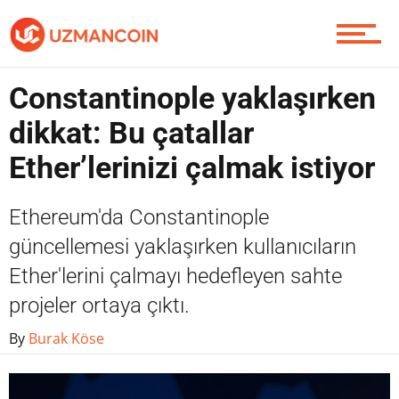
Yazarlardan
Constantinople yaklaşırken
Piyasa
dikkat: Bu çatallar
Ether’lerinizi çalmak istiyor
Soru Sor
Ethereum'da Constantinople
güncellemesi yaklaşırken kullanıcıların
Ether'lerini çalmayı hedefleyen sahte
Contact / İletişim
projeler ortaya çıktı.
By
Burak Köse