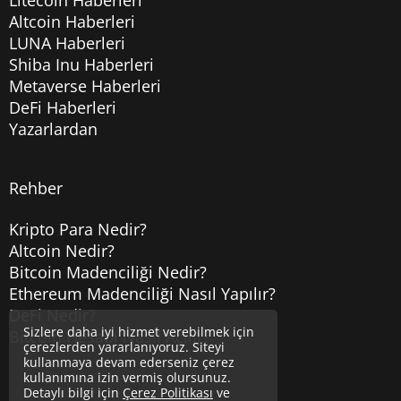
Altcoin Haberleri
LUNA Haberleri
Shiba Inu Haberleri
Metaverse Haberleri
DeFi Haberleri
Yazarlardan
Rehber
Kripto Para Nedir?
Altcoin Nedir?
Bitcoin Madenciliği Nedir?
Ethereum Madenciliği Nasıl Yapılır?
DeFi Nedir?
Sizlere daha iyi hizmet verebilmek için
Bitcoin Hesabı Nasıl Açılır?
çerezlerden yararlanıyoruz. Siteyi
kullanmaya devam ederseniz çerez
kullanımına izin vermiş olursunuz.
Detaylı bilgi için
Çerez Politikası
ve