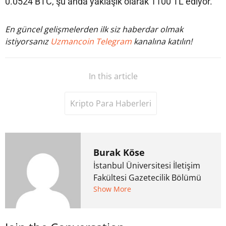
0.0524 BTC, şu anda yaklaşık olarak 1100 TL ediyor.
En güncel gelişmelerden ilk siz haberdar olmak
istiyorsanız
Uzmancoin Telegram
kanalına katılın!
In this article
Kripto Para Haberleri
Burak Köse
İstanbul Üniversitesi İletişim
Fakültesi Gazetecilik Bölümü
mezunu. 6 yıl ana akım
Show More
medyada görev aldıktan
sonra Uzmancoin.com'u