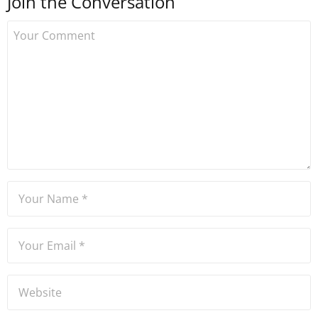
Join the Conversation
kurdu. 2017'nin Mayıs ayından
bu yana bilfiil kripto para
gazeteciliği yapıyor.