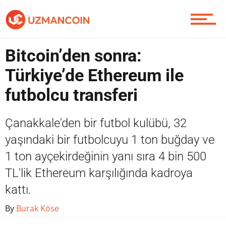
Yazarlardan
Bitcoin’den sonra:
Piyasa
Türkiye’de Ethereum ile
futbolcu transferi
Soru Sor
Çanakkale'den bir futbol kulübü, 32
yaşındaki bir futbolcuyu 1 ton buğday ve
Contact / İletişim
1 ton ayçekirdeğinin yanı sıra 4 bin 500
TL'lik Ethereum karşılığında kadroya
kattı.
By
Burak Köse