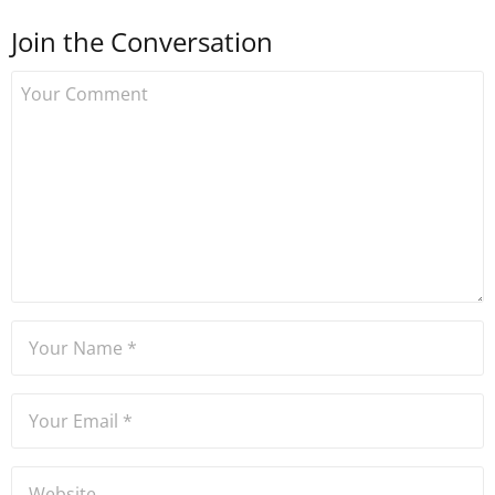
sonra Uzmancoin.com'u
Join the Conversation
kurdu. 2017'nin Mayıs ayından
bu yana bilfiil kripto para
gazeteciliği yapıyor.