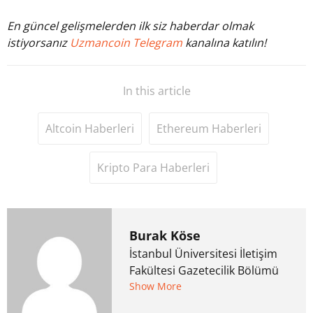
En güncel gelişmelerden ilk siz haberdar olmak
istiyorsanız
Uzmancoin Telegram
kanalına katılın!
In this article
Altcoin Haberleri
Ethereum Haberleri
Kripto Para Haberleri
Burak Köse
İstanbul Üniversitesi İletişim
Fakültesi Gazetecilik Bölümü
mezunu. 6 yıl ana akım
Show More
medyada görev aldıktan