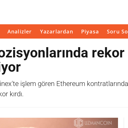
Analizler
Yazarlardan
Piyasa
Soru So
ozisyonlarında rekor
iyor
finex'te işlem gören Ethereum kontratlarında
or kırdı.