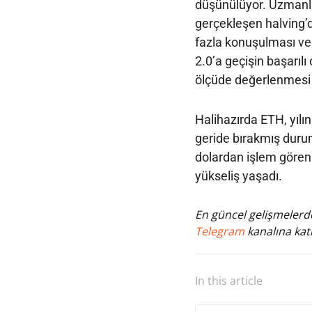
düşünülüyor. Uzmanla
gerçekleşen halving’
fazla konuşulması ve t
2.0’a geçişin başarıl
ölçüde değerlenmesi 
Halihazırda ETH, yılı
geride bırakmış duru
dolardan işlem gören 
yükseliş yaşadı.
En güncel gelişmelerde
Telegram
kanalına katı
In this article