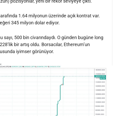
zun) pozisyonlar, yeni bir rekor seviyeye çıktı.
 tarafında 1.64 milyonun üzerinde açık kontrat var.
eğeri 345 milyon dolar ediyor.
u sayı, 500 bin civarındaydı. O günden bugüne long
28’lik bir artış oldu. Borsacılar, Ethereum’un
onusunda iyimser görünüyor.