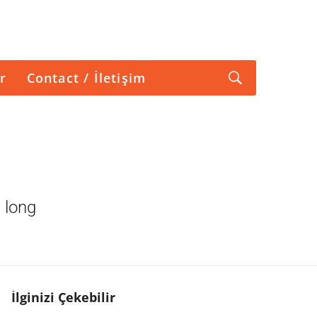
r
Contact / İletişim
 long
İlginizi Çekebilir