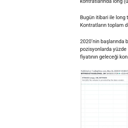
kontratlarında long (u
Bugün itibari ile long
Kontratların toplam d
2020’nin başlarında b
pozisyonlarda yüzde 2
fiyatının geleceği k