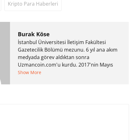
Kripto Para Haberleri
Burak Köse
İstanbul Üniversitesi İletişim Fakültesi
Gazetecilik Bölümü mezunu. 6 yıl ana akım
medyada görev aldıktan sonra
Uzmancoin.com'u kurdu. 2017'nin Mayıs
ayından bu yana bilfiil kripto para
Show More
gazeteciliği yapıyor.