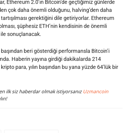
r, Ethereum 2.0’ın Bitcoin’de geçtiğimiz günlerde
den çok daha önemli olduğunu, halving’den daha
artışılması gerektiğini dile getiriyorlar. Ethereum
ı olması, şüphesiz ETH’nin kendisinin de önemli
ile sonuçlanacak.
n başından beri gösterdiği performansla Bitcoin’i
mda. Haberin yayına girdiği dakikalarda 214
kripto para, yılın başından bu yana yüzde 64’lük bir
n ilk siz haberdar olmak istiyorsanız
Uzmancoin
lın!