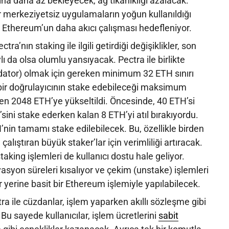
a daha az bekleyecek, ağ tıkanıklığı azalacak.
r merkeziyetsiz uygulamaların yoğun kullanıldığı
 Ethereum’un daha akıcı çalışması hedefleniyor.
tra’nın staking ile ilgili getirdiği değişiklikler, son
lı da olsa olumlu yansıyacak. Pectra ile birlikte
idator) olmak için gereken minimum 32 ETH sınırı
ir doğrulayıcının stake edebileceği maksimum
en 2048 ETH’ye yükseltildi. Öncesinde, 40 ETH’si
’sini stake ederken kalan 8 ETH’yi atıl bırakıyordu.
nin tamamı stake edilebilecek. Bu, özellikle birden
 çalıştıran büyük staker’lar için verimliliği artıracak.
aking işlemleri de kullanıcı dostu hale geliyor.
vasyon süreleri kısalıyor ve çekim (unstake) işlemleri
 yerine basit bir Ethereum işlemiyle yapılabilecek.
a ile cüzdanlar, işlem yaparken akıllı sözleşme gibi
Bu sayede kullanıcılar, işlem ücretlerini
sabit