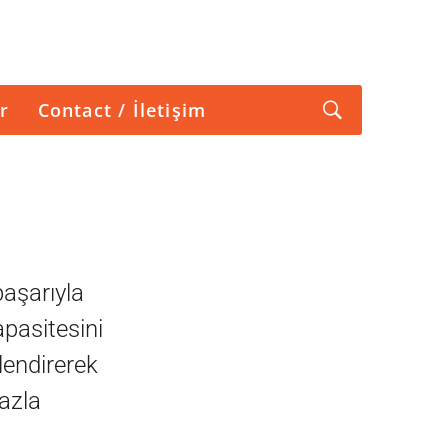
r
Contact / İletişim
başarıyla
apasitesini
çlendirerek
fazla