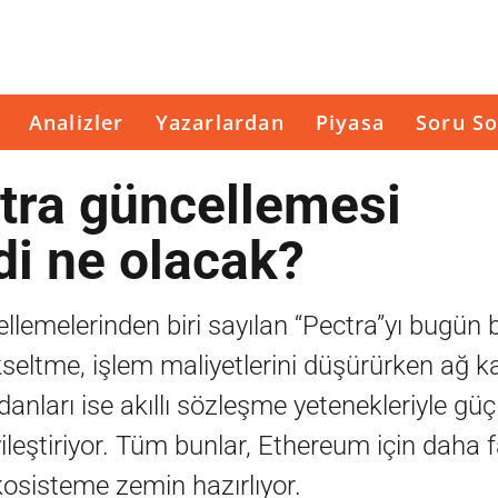
Analizler
Yazarlardan
Piyasa
Soru So
tra güncellemesi
di ne olacak?
llemelerinden biri sayılan “Pectra”yı bugün 
yükseltme, işlem maliyetlerini düşürürken ağ k
üzdanları ise akıllı sözleşme yetenekleriyle gü
ileştiriyor. Tüm bunlar, Ethereum için daha 
kosisteme zemin hazırlıyor.