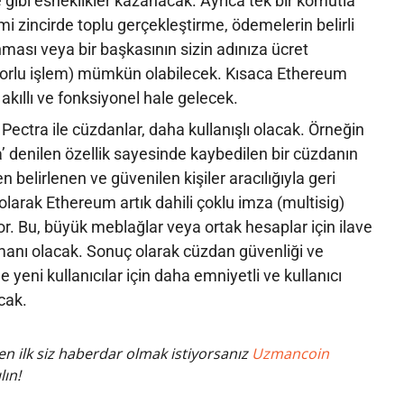
 gibi esneklikler kazanacak. Ayrıca tek bir komutla
emi zincirde toplu gerçekleştirme, ödemelerin belirli
ması veya bir başkasının sizin adınıza ücret
rlu işlem) mümkün olabilecek. Kısaca Ethereum
akıllı ve fonksiyonel hale gelecek.
 Pectra ile cüzdanlar, daha kullanışlı olacak. Örneğin
’ denilen özellik sayesinde kaybedilen bir cüzdanın
 belirlenen ve güvenilen kişiler aracılığıyla geri
 olarak Ethereum artık dahili çoklu imza (multisig)
r. Bu, büyük meblağlar veya ortak hesaplar için ilave
manı olacak. Sonuç olarak cüzdan güvenliği ve
le yeni kullanıcılar için daha emniyetli ve kullanıcı
cak.
n ilk siz haberdar olmak istiyorsanız
Uzmancoin
lın!