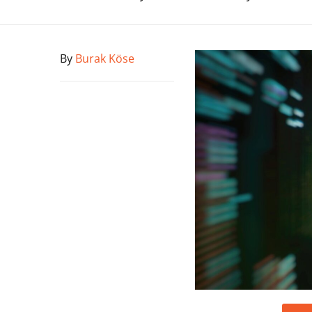
By
Burak Köse