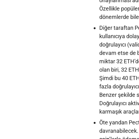
onaylanması adın
Özellikle popüle
dönemlerde bile
Diğer taraftan Pec
kullanıcıya dolay
doğrulayıcı (val
devam etse de b
miktar 32 ETH’d
olan biri, 32 ETH
Şimdi bu 40 ETH’
fazla doğrulayıcı
Benzer şekilde st
Doğrulayıcı akti
karmaşık araçlar
Öte yandan Pectr
davranabilecek. 