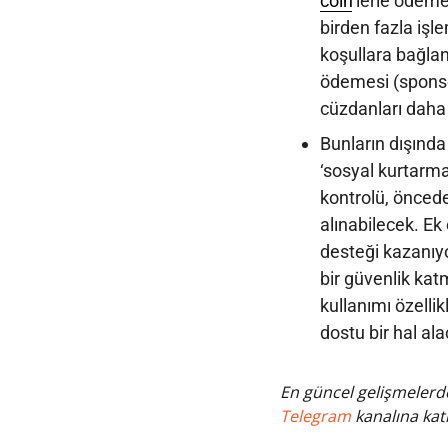
coin
’lerle ödeme
birden fazla işl
koşullara bağlan
ödemesi (sponso
cüzdanları daha 
Bunların dışında
‘sosyal kurtarma
kontrolü, önceden
alınabilecek. Ek
desteği kazanıyo
bir güvenlik kat
kullanımı özellik
dostu bir hal ala
En güncel gelişmelerde
Telegram
kanalına katı