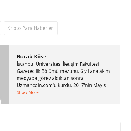
Kripto Para Haberleri
Burak Köse
İstanbul Üniversitesi İletişim Fakültesi
Gazetecilik Bölümü mezunu. 6 yıl ana akım
medyada görev aldıktan sonra
Uzmancoin.com'u kurdu. 2017'nin Mayıs
ayından bu yana bilfiil kripto para
Show More
gazeteciliği yapıyor.