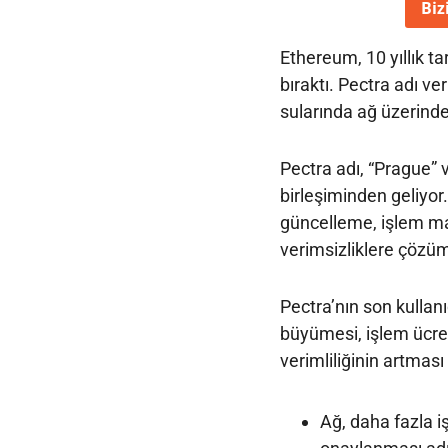
Biz
Ethereum, 10 yıllık t
bıraktı. Pectra adı v
sularında ağ üzerinde 
Pectra adı, “Prague” 
birleşiminden geliyor.
güncelleme, işlem mali
verimsizliklere çözüml
Pectra’nın son kullanı
büyümesi, işlem ücret
verimliliğinin artması 
Ağ, daha fazla iş