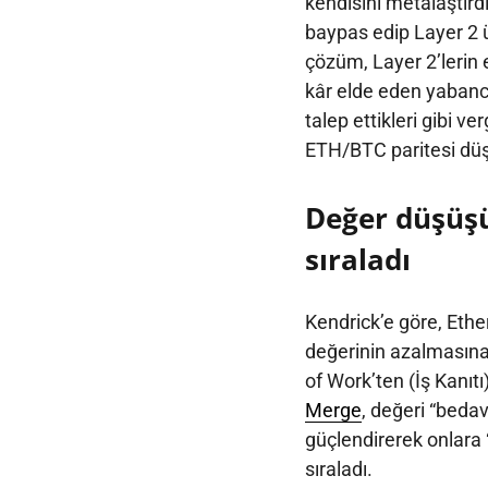
kendisini metalaştırdı
baypas edip Layer 2 ü
çözüm, Layer 2’lerin e
kâr elde eden yabanc
talep ettikleri gibi 
ETH/BTC paritesi dü
Değer düşüşü
sıraladı
Kendrick’e göre, Ethe
değerinin azalmasına 
of Work’ten (İş Kanıtı
Merge
, değeri “bedav
güçlendirerek onlara
sıraladı.