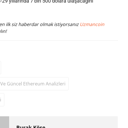
-29 yıllarında 7 bin 500 dolara ulaşacağını
n ilk siz haberdar olmak istiyorsanız
Uzmancoin
lın!
Ve Güncel Ethereum Analizleri
i
Burak Köse