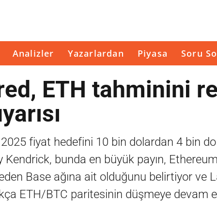
Analizler
Yazarlardan
Piyasa
Soru So
ed, ETH tahminini re
uyarısı
025 fiyat hedefini 10 bin dolardan 4 bin do
ey Kendrick, bunda en büyük payın, Ethereu
eden Base ağına ait olduğunu belirtiyor ve 
adıkça ETH/BTC paritesinin düşmeye devam e