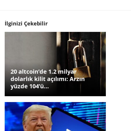
İlginizi Çekebilir
20 altcoin’de 1.2 milyar
dolarlık kilit açılımı: Arzın
yüzde 104’ü…