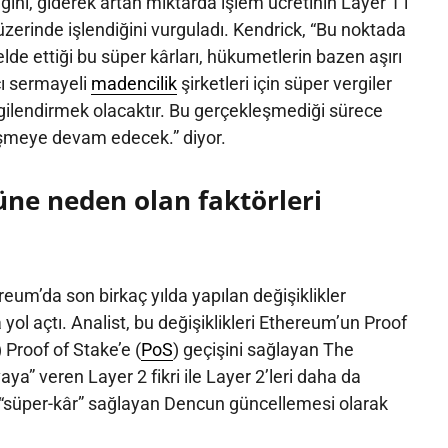
ğını, giderek artan miktarda işlem ücretinin Layer 1’i
zerinde işlendiğini vurguladı. Kendrick, “Bu noktada
lde ettiği bu süper kârları, hükumetlerin bazen aşırı
ı sermayeli
madencilik
şirketleri için süper vergiler
vergilendirmek olacaktır. Bu gerçekleşmediği sürece
şmeye devam edecek.” diyor.
ne neden olan faktörleri
reum’da son birkaç yılda yapılan değişiklikler
yol açtı. Analist, bu değişiklikleri Ethereum’un Proof
) Proof of Stake’e (
PoS
) geçişini sağlayan The
aya” veren Layer 2 fikri ile Layer 2’leri daha da
 “süper-kâr” sağlayan Dencun güncellemesi olarak