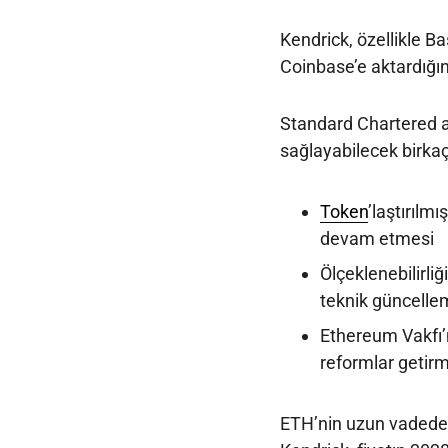
Kendrick, özellikle Ba
Coinbase’e aktardığını
Standard Chartered a
sağlayabilecek birkaç 
Token
’laştırılm
devam etmesi
Ölçeklenebilirliğ
teknik güncelle
Ethereum Vakfı’n
reformlar getir
ETH’nin uzun vadede 