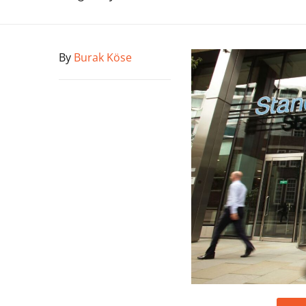
By
Burak Köse