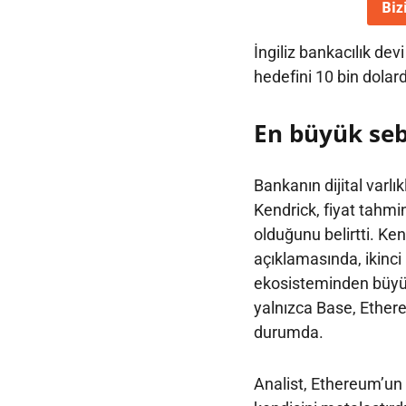
Biz
İngiliz bankacılık dev
hedefini 10 bin dolar
En büyük seb
Bankanın dijital varl
Kendrick, fiyat tahmi
olduğunu belirtti. Ken
açıklamasında, ikinci
ekosisteminden büyük k
yalnızca Base, Ethere
durumda.
Analist, Ethereum’un 