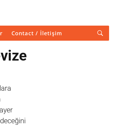
r
Contact / İletişim
vize
lara
m
Layer
deceğini