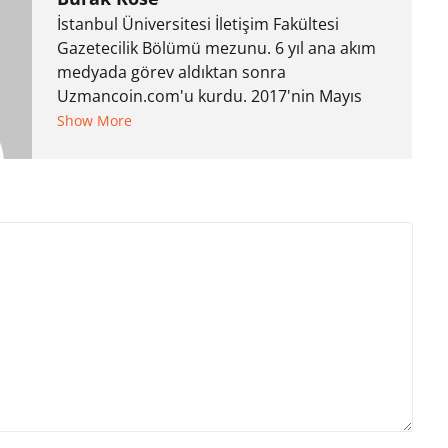
İstanbul Üniversitesi İletişim Fakültesi
Gazetecilik Bölümü mezunu. 6 yıl ana akım
medyada görev aldıktan sonra
Uzmancoin.com'u kurdu. 2017'nin Mayıs
ayından bu yana bilfiil kripto para
Show More
gazeteciliği yapıyor.