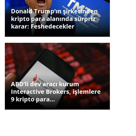
Donald Trump’ın şirketinden
kripto para alanında sürpriz
karar: Feshedecekler
ABD’li dev aracı kurum
Interactive Brokers, işlemlere
9 kripto para…