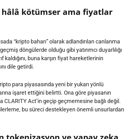
r hâlâ kötümser ama fiyatlar
sada “kripto baharı” olarak adlandırılan canlanma
geçmiş döngülerde olduğu gibi yatırımcı duyarlılığı
f kaldığını, buna karşın fiyat hareketlerinin
ı dile getirdi.
pto para piyasasında yeni bir yukarı yönlü
na işaret ettiğini belirtti. Ona göre piyasanın
ca CLARITY Act’in geçip geçmemesine bağlı değil.
 ilerleme, bu süreci destekleyen önemli unsurlardan
n tokenizasyon ve yapay zeka