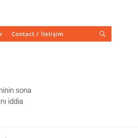
r
Contact / İletişim
minin sona
nı iddia