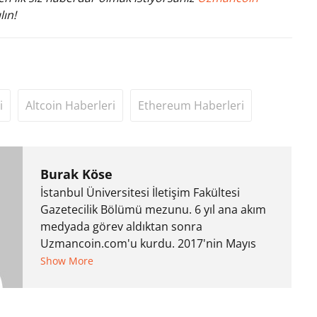
lın!
i
Altcoin Haberleri
Ethereum Haberleri
Burak Köse
İstanbul Üniversitesi İletişim Fakültesi
Gazetecilik Bölümü mezunu. 6 yıl ana akım
medyada görev aldıktan sonra
Uzmancoin.com'u kurdu. 2017'nin Mayıs
ayından bu yana bilfiil kripto para
Show More
gazeteciliği yapıyor.