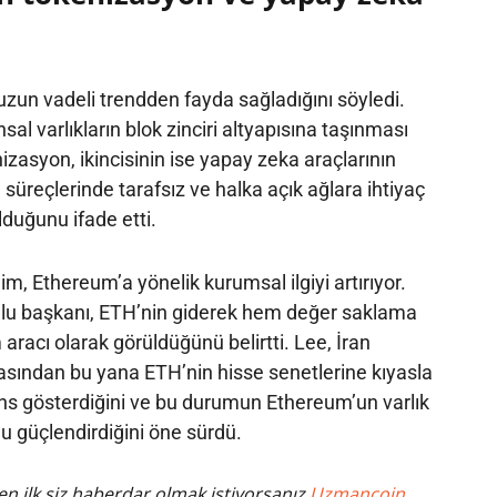
uzun vadeli trendden fayda sağladığını söyledi.
nsal varlıkların blok zinciri altyapısına taşınması
zasyon, ikincisinin ise yapay zeka araçlarının
reçlerinde tarafsız ve halka açık ağlara ihtiyaç
lduğunu ifade etti.
lim, Ethereum’a yönelik kurumsal ilgiyi artırıyor.
lu başkanı, ETH’nin giderek hem değer saklama
aracı olarak görüldüğünü belirtti. Lee, İran
sından bu yana ETH’nin hisse senetlerine kıyasla
s gösterdiğini ve bu durumun Ethereum’un varlık
u güçlendirdiğini öne sürdü.
n ilk siz haberdar olmak istiyorsanız
Uzmancoin