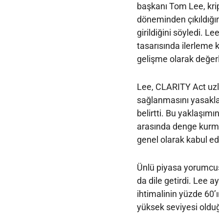
başkanı Tom Lee, kri
döneminden çıkıldığın
girildiğini söyledi. 
tasarısında ilerleme 
gelişme olarak değerl
Lee, CLARITY Act uzlaş
sağlanmasını yasakladı
belirtti. Bu yaklaşımı
arasında denge kurma
genel olarak kabul edi
Ünlü piyasa yorumcus
da dile getirdi. Lee 
ihtimalinin yüzde 60’ı
yüksek seviyesi olduğ