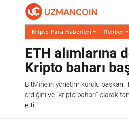
Kripto Para Haberleri
Rehber
ETH alımlarına 
Kripto baharı ba
BitMine'ın yönetim kurulu başkanı 
erdiğini ve "kripto baharı" olarak t
etti.