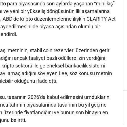
pto para piyasasında son aylarda yaşanan “mini kış”
ı ve yeni bir yükseliş döngüsünün ilk aşamalarına
Lee, ABD’de kripto düzenlemelerine ilişkin CLARITY Act
kaydedilmesini de piyasa açısından olumlu bir
endirdi.
ı metninin, stabil coin rezervleri üzerinden getiri
ğını ancak faaliyet bazlı ödüllere izin verdiğini
n kripto sektörü ile geleneksel bankacılık sistemi
yı amaçladığını söyleyen Lee, söz konusu metnin
lebilir olduğunu ifade etti.
u, tasarının 2026’da kabul edilmesini umduklarını
ayrıca tahmin piyasalarında tasarının bu yıl geçme
n üzerinde fiyatlandığını ve bunun son bir ayın en
unu belirtti.