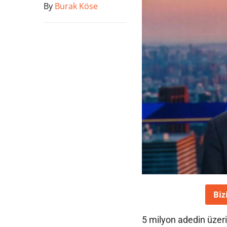
By
Burak Köse
Biz
5 milyon adedin üzer