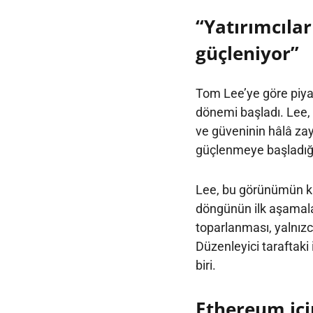
“Yatırımcıla
güçleniyor”
Tom Lee’ye göre piya
dönemi başladı. Lee, 
ve güveninin hâlâ zayı
güçlenmeye başladığın
Lee, bu görünümün kri
döngünün ilk aşamaları
toparlanması, yalnız
Düzenleyici taraftaki
biri.
Ethereum içi