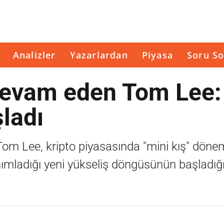
Analizler
Yazarlardan
Piyasa
Soru So
devam eden Tom Lee:
şladı
Tom Lee, kripto piyasasında "mini kış" döne
anımladığı yeni yükseliş döngüsünün başladığı