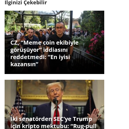
İlginizi Çekebilir
CZ, “Meme coin ekibiyle
görüşüyor” iddiasını
reddetmedi: “En iyisi
kazansın”
İki senatörden SEC’ye Trump
için kripto mektubu: “Rug-pull