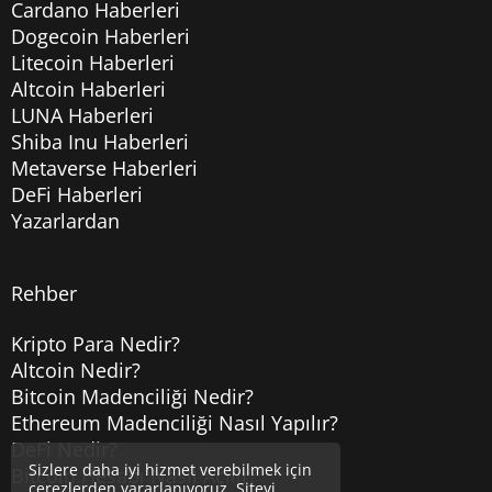
Cardano Haberleri
Dogecoin Haberleri
Litecoin Haberleri
Altcoin Haberleri
LUNA Haberleri
Shiba Inu Haberleri
Metaverse Haberleri
DeFi Haberleri
Yazarlardan
Rehber
Kripto Para Nedir?
Altcoin Nedir?
Bitcoin Madenciliği Nedir?
Ethereum Madenciliği Nasıl Yapılır?
DeFi Nedir?
Sizlere daha iyi hizmet verebilmek için
Bitcoin Hesabı Nasıl Açılır?
çerezlerden yararlanıyoruz. Siteyi