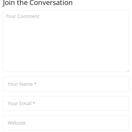
Join the Conversation
kurdu. 2017'nin Mayıs ayından
bu yana bilfiil kripto para
gazeteciliği yapıyor.