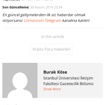
Son Güncelleme:
30 Kasım 2019 23:54
En güncel gelişmelerden ilk siz haberdar olmak
istiyorsanız
Uzmancoin Telegram
kanalına katılın!
In this article
Kripto Para Haberleri
Burak Köse
İstanbul Üniversitesi İletişim
Fakültesi Gazetecilik Bölümü
mezunu. 6 yıl ana akım
Show More
medyada görev aldıktan
sonra Uzmancoin.com'u