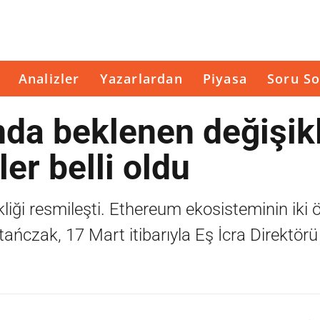
Analizler
Yazarlardan
Piyasa
Soru So
da beklenen değişikl
ler belli oldu
iği resmileşti. Ethereum ekosisteminin iki 
ńczak, 17 Mart itibarıyla Eş İcra Direktörü