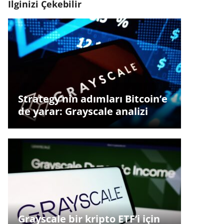
İlginizi Çekebilir
Strategy’nin adımları Bitcoin’e
de yarar: Grayscale analizi
Grayscale bir kripto ETF’i için