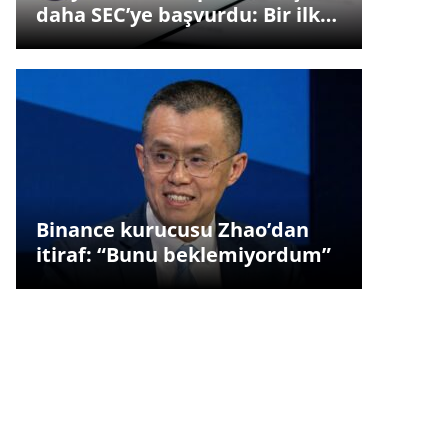
daha SEC’ye başvurdu: Bir ilk…
Binance kurucusu Zhao’dan
itiraf: “Bunu beklemiyordum”