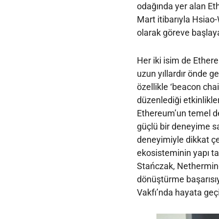
odağında yer alan Eth
Mart itibarıyla Hsia
olarak göreve başlayac
Her iki isim de Ethere
uzun yıllardır önde g
özellikle ‘beacon cha
düzenlediği etkinlikle
Ethereum’un temel de
güçlü bir deneyime sa
deneyimiyle dikkat çe
ekosisteminin yapı ta
Stańczak, Nethermind’
dönüştürme başarısıyl
Vakfı’nda hayata geçi