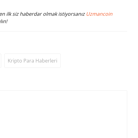
n ilk siz haberdar olmak istiyorsanız
Uzmancoin
lın!
Kripto Para Haberleri