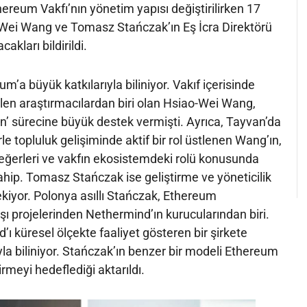
ereum Vakfı’nın yönetim yapısı değiştirilirken 17
o-Wei Wang ve Tomasz Stańczak’ın Eş İcra Direktörü
akları bildirildi.
um’a büyük katkılarıyla biliniyor. Vakıf içerisinde
elen araştırmacılardan biri olan Hsiao-Wei Wang,
in’ sürecine büyük destek vermişti. Ayrıca, Tayvan’da
rle topluluk gelişiminde aktif bir rol üstlenen Wang’ın,
ğerleri ve vakfın ekosistemdeki rolü konusunda
hip. Tomasz Stańczak ise geliştirme ve yöneticilik
kiyor. Polonya asıllı Stańczak, Ethereum
şı projelerinden Nethermind’ın kurucularından biri.
ı küresel ölçekte faaliyet gösteren bir şirkete
a biliniyor. Stańczak’ın benzer bir modeli Ethereum
rmeyi hedeflediği aktarıldı.