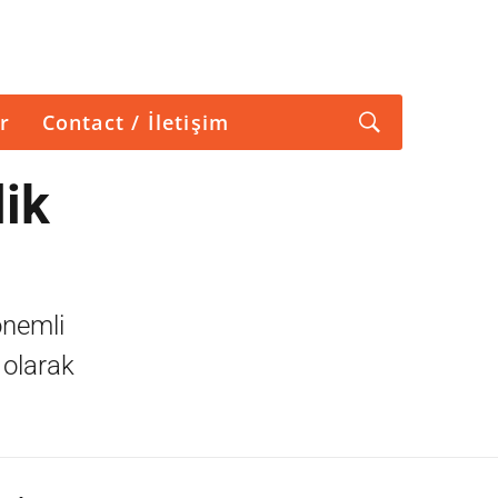
r
Contact / İletişim
ik
önemli
 olarak