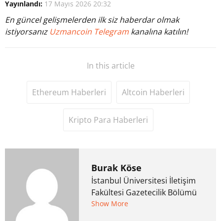
Yayınlandı:
17 Mayıs 2026 20:32
En güncel gelişmelerden ilk siz haberdar olmak
istiyorsanız
Uzmancoin Telegram
kanalına katılın!
In this article
Ethereum Haberleri
Altcoin Haberleri
Kripto Para Haberleri
Burak Köse
İstanbul Üniversitesi İletişim
Fakültesi Gazetecilik Bölümü
mezunu. 6 yıl ana akım
Show More
medyada görev aldıktan