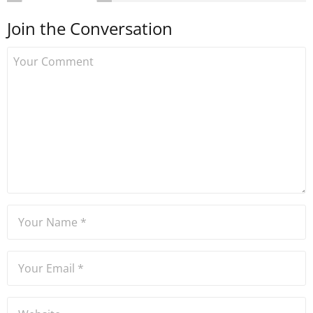
sonra Uzmancoin.com'u
Join the Conversation
kurdu. 2017'nin Mayıs ayından
bu yana bilfiil kripto para
gazeteciliği yapıyor.