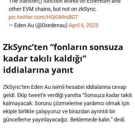
The transfer() function works on Ethereum and
other EVM chains, but not on zkSync.
pic.twitter.com/HQiOMrs8GT
— Eden Au (@0xedenau)
April 6, 2023
ZkSync’ten “fonların sonsuza
kadar takılı kaldığı”
iddialarına yanıt
ZkSync’ten Eden Au isimli hesabın iddialarına cevap
geldi. Ekip tweet’e verdiği yanıtta “Sonsuza kadar takılı
kalmayacak. Sorunu çözmelerine yardımcı olmak için
ekiple birlikte çalışıyoruz ve birazdan ayrıntılı bir
güncelleme yayınlayacağız. Beklemede kalın.” dedi.