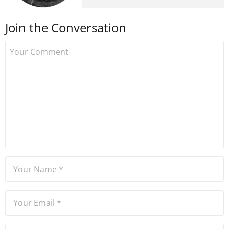
Hürriyet.com.tr ve Vatan
gazetesi gibi Türkiye'nin önde
Join the Conversation
gelen basın kuruluşlarında Dış
Haberler Editörü olarak
dünya gündemi ve ekonomisi
hakkında haberler kaleme
almıştır. İngiltere'de yaşayan
Mine, Türkiye ve İngiltere’deki
bazı şirketlere içerik
editörlüğü, sosyal medya
danışmanlığı, SEO, kurumsal
iletişim alanlarında hizmet
veriyor.