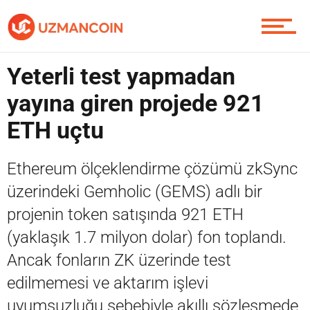
Piyasa
Yeterli test yapmadan
Soru Sor
yayına giren projede 921
ETH uçtu
Contact / İletişim
Ethereum ölçeklendirme çözümü zkSync
üzerindeki Gemholic (GEMS) adlı bir
projenin token satışında 921 ETH
(yaklaşık 1.7 milyon dolar) fon toplandı.
Ancak fonların ZK üzerinde test
edilmemesi ve aktarım işlevi
uyumsuzluğu sebebiyle akıllı sözleşmede