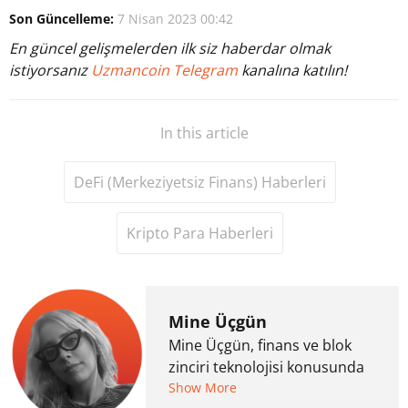
Son Güncelleme:
7 Nisan 2023 00:42
En güncel gelişmelerden ilk siz haberdar olmak
istiyorsanız
Uzmancoin Telegram
kanalına katılın!
In this article
DeFi (Merkeziyetsiz Finans) Haberleri
Kripto Para Haberleri
Mine Üçgün
Mine Üçgün, finans ve blok
zinciri teknolojisi konusunda
haber yazarıdır. Daha önce
Show More