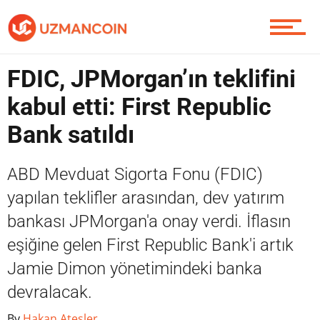
Yazarlardan
FDIC, JPMorgan’ın teklifini
Piyasa
kabul etti: First Republic
Bank satıldı
Soru Sor
ABD Mevduat Sigorta Fonu (FDIC)
yapılan teklifler arasından, dev yatırım
bankası JPMorgan'a onay verdi. İflasın
Contact / İletişim
eşiğine gelen First Republic Bank'i artık
Jamie Dimon yönetimindeki banka
devralacak.
By
Hakan Ateşler