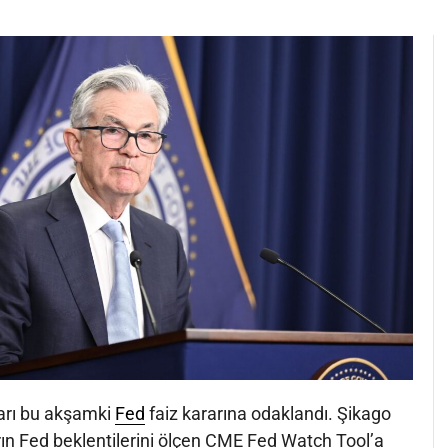
arı bu akşamki
Fed
faiz kararına odaklandı. Şikago
ın Fed beklentilerini ölçen CME Fed Watch Tool’a