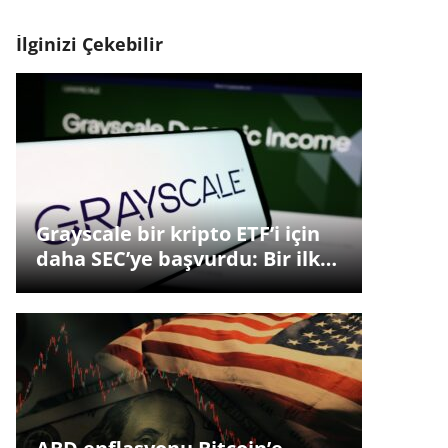
İlginizi Çekebilir
Grayscale bir kripto ETF’i için
daha SEC’ye başvurdu: Bir ilk…