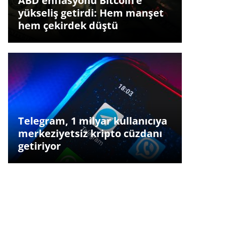
ABD enflasyonu Bitcoin’e
yükseliş getirdi: Hem manşet
hem çekirdek düştü
Telegram, 1 milyar kullanıcıya
merkeziyetsiz kripto cüzdanı
getiriyor