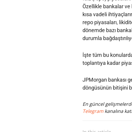
Özellikle bankalar v
kısa vadeli ihtiyaçl
repo piyasaları, likidi
dönemde bazı bankalar
durumla bağdaştırılıy
İşte tüm bu konularda
toplantıya kadar piyas
JPMorgan bankası geç
döngüsünün bitişini b
En güncel gelişmelerde
Telegram
kanalına katı
In this article