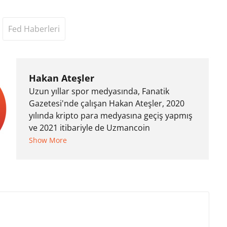
Fed Haberleri
Hakan Ateşler
Uzun yıllar spor medyasında, Fanatik
Gazetesi'nde çalışan Hakan Ateşler, 2020
yılında kripto para medyasına geçiş yapmış
ve 2021 itibariyle de Uzmancoin
bünyesinde çalışmaya başlamıştır. Notre
Show More
Dame de Sion Fransız Lisesi ve Yıldız Teknik
Üniversitesi Mütercim Tercümanlık Bölümü
mezunu olan Hakan Ateşler, program
sunuculuğu ve spikerlik konularında da
tecrübe sahibidir.