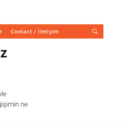
r
Contact / İletişim
iz
yle
ğişimin ne