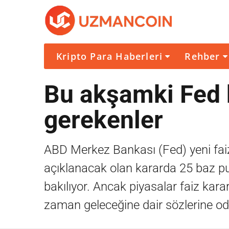
Kripto Para Haberleri
Rehber
Bu akşamki Fed k
gerekenler
ABD Merkez Bankası (Fed) yeni faiz
açıklanacak olan kararda 25 baz pua
bakılıyor. Ancak piyasalar faiz kara
zaman geleceğine dair sözlerine o