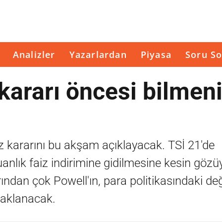
Analizler
Yazarlardan
Piyasa
Soru So
ararı öncesi bilmen
 kararını bu akşam açıklayacak. TSİ 21'de
nlık faiz indirimine gidilmesine kesin gözü
rından çok Powell'ın, para politikasındaki de
daklanacak.