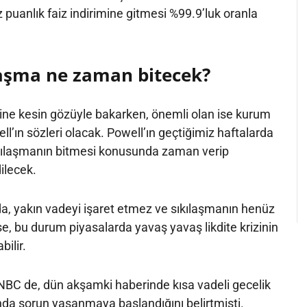
puanlık faiz indirimine gitmesi %99.9’luk oranla
laşma ne zaman bitecek?
imine kesin gözüyle bakarken, önemli olan ise kurum
’ın sözleri olacak. Powell’ın geçtiğimiz haftalarda
ıkılaşmanın bitmesi konusunda zaman verip
ilecek.
a, yakın vadeyi işaret etmez ve sıkılaşmanın henüz
e, bu durum piyasalarda yavaş yavaş likdite krizinin
ilir.
C de, dün akşamki haberinde kısa vadeli gecelik
ında sorun yaşanmaya başlandığını belirtmişti.