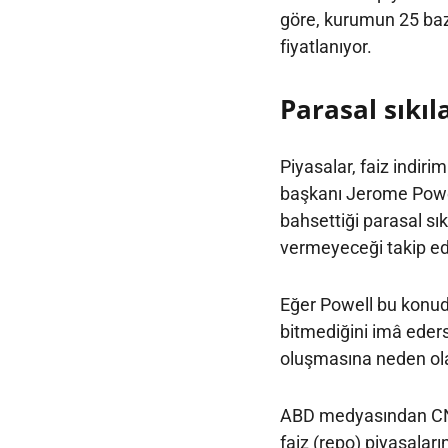
göre, kurumun 25 baz 
fiyatlanıyor.
Parasal sıkı
Piyasalar, faiz indir
başkanı Jerome Powell
bahsettiği parasal s
vermeyeceği takip ed
Eğer Powell bu konud
bitmediğini imâ eders
oluşmasına neden olab
ABD medyasından CNB
faiz (repo) piyasalar