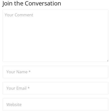
Join the Conversation
Uzmancoin bünyesinde
çalışmaya başlamıştır. Notre
Dame de Sion Fransız Lisesi
ve Yıldız Teknik Üniversitesi
Mütercim Tercümanlık
Bölümü mezunu olan Hakan
Ateşler, program sunuculuğu
ve spikerlik konularında da
tecrübe sahibidir.