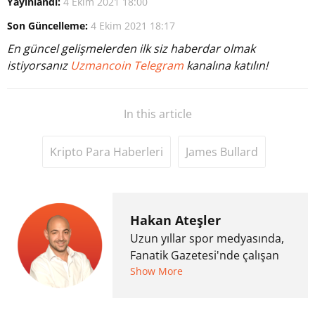
Yayınlandı:
4 Ekim 2021 18:00
Son Güncelleme:
4 Ekim 2021 18:17
En güncel gelişmelerden ilk siz haberdar olmak
istiyorsanız
Uzmancoin Telegram
kanalına katılın!
In this article
Kripto Para Haberleri
James Bullard
Hakan Ateşler
Uzun yıllar spor medyasında,
Fanatik Gazetesi'nde çalışan
Hakan Ateşler, 2020 yılında
Show More
kripto para medyasına geçiş
yapmış ve 2021 itibariyle de