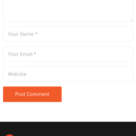
editörlüğü, sosyal medya
danışmanlığı, SEO, kurumsal
iletişim alanlarında hizmet
veriyor.