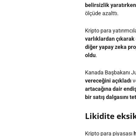
belirsizlik yaratırken
ölçüde azalttı.
Kripto para yatırımcıl
varlıklardan çıkarak 
diğer yapay zeka proj
oldu
.
Kanada Başbakanı Ju
vereceğini açıkladı
v
artacağına dair endi
bir satış dalgasını te
Likidite eksik
Kripto para piyasası
h