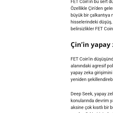
FET Coin’in bu sert d
Özellikle Çin’den gel
büyük bir çalkantıya 
hisselerindeki düşüş
belirsizlikler FET Coi
Çin’in yapay 
FET Coin’in düşüşünde
alanındaki agresif pol
yapay zeka girişimini
yeniden şekillendirebil
Deep Seek, yapay zek
konularında devrim ya
aksine çok kısıtlı bir