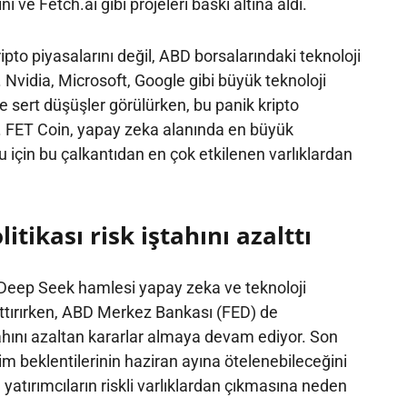
ni ve Fetch.ai gibi projeleri baskı altına aldı.
pto piyasalarını değil, ABD borsalarındaki teknoloji
i. Nvidia, Microsoft, Google gibi büyük teknoloji
e sert düşüşler görülürken, bu panik kripto
ı. FET Coin, yapay zeka alanında en büyük
u için bu çalkantıdan en çok etkilenen varlıklardan
litikası risk iştahını azalttı
 Deep Seek hamlesi yapay zeka ve teknoloji
rttırırken, ABD Merkez Bankası (FED) de
tahını azaltan kararlar almaya devam ediyor. Son
rim beklentilerinin haziran ayına ötelenebileceğini
yatırımcıların riskli varlıklardan çıkmasına neden