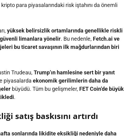
kripto para piyasalarındaki risk iştahını da önemli
arı,
yüksek belirsizlik ortamlarında genellikle riskli
güvenli limanlara yönelir
. Bu nedenle,
Fetch.ai ve
eleri bu ticaret savaşının ilk mağdurlarından biri
stin Trudeau,
Trump’ın hamlesine sert bir yanıt
e piyasalarda
ekonomik gerilimlerin daha da
şeler
büyüdü. Tüm bu gelişmeler,
FET Coin’de büyük
tikledi
.
liği satış baskısını artırdı
afta sonlarında likidite eksikliği nedeniyle daha