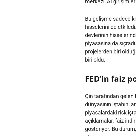
merkezli AI girişimleri
Bu gelişme sadece kri
hisselerini de etkiled
devlerinin hisselerind
piyasasına da sıçrad
projelerden biri olduğ
biri oldu.
FED’in faiz po
Çin tarafından gelen
dünyasının iştahını a
piyasalardaki risk iş
açıklamalar, faiz indi
gösteriyor. Bu durum, 