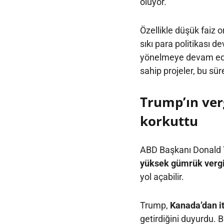
oluyor.
Özellikle düşük faiz o
sıkı para politikası d
yönelmeye devam ediyo
sahip projeler, bu sür
Trump’ın verg
korkuttu
ABD Başkanı Donald
yüksek gümrük vergi
yol açabilir.
Trump,
Kanada’dan it
getirdiğini duyurdu.