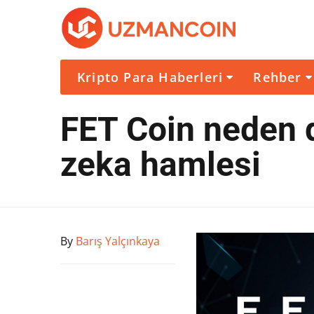
Kripto Para Haberleri
Rehber
FET Coin neden 
zeka hamlesi
By
Barış Yalçınkaya