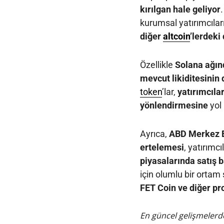
kırılgan hale geliyor
kurumsal yatırımcılar
diğer
altcoin
’lerdeki
Özellikle
Solana ağın
mevcut likiditesinin
token
’lar,
yatırımcılar
yönlendirmesine
yol
Ayrıca,
ABD Merkez Ba
ertelemesi
, yatırımcı
piyasalarında satış b
için olumlu bir ortam
FET Coin ve diğer pr
En güncel gelişmelerde