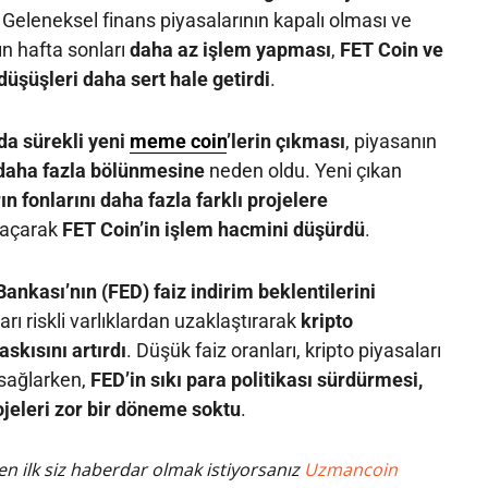
. Geleneksel finans piyasalarının kapalı olması ve
ın hafta sonları
daha az işlem yapması
,
FET Coin ve
 düşüşleri daha sert hale getirdi
.
da sürekli yeni
meme coin
’lerin çıkması
, piyasanın
 daha fazla bölünmesine
neden oldu. Yeni çıkan
ın fonlarını daha fazla farklı projelere
 açarak
FET Coin’in işlem hacmini düşürdü
.
nkası’nın (FED) faiz indirim beklentilerini
ları riskli varlıklardan uzaklaştırarak
kripto
askısını artırdı
. Düşük faiz oranları, kripto piyasaları
 sağlarken,
FED’in sıkı para politikası sürdürmesi,
ojeleri zor bir döneme soktu
.
n ilk siz haberdar olmak istiyorsanız
Uzmancoin