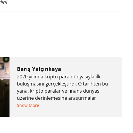
lın!
Barış Yalçınkaya
2020 yılında kripto para dünyasıyla ilk
buluşmasını gerçekleştirdi. O tarihten bu
yana, kripto paralar ve finans dünyası
üzerine derinlemesine araştırmalar
yaparak bilgisini sürekli olarak
Show More
tazelemektedir. Klasik finans piyasalarını da
sıkı bir şekilde takip ederken bu iki dünya
arasında köprü kurarak, bu konulardaki