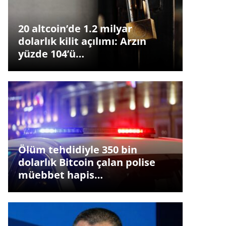
20 altcoin’de 1.2 milyar
dolarlık kilit açılımı: Arzın
yüzde 104’ü…
Ölüm tehdidiyle 350 bin
dolarlık Bitcoin çalan polise
müebbet hapis…