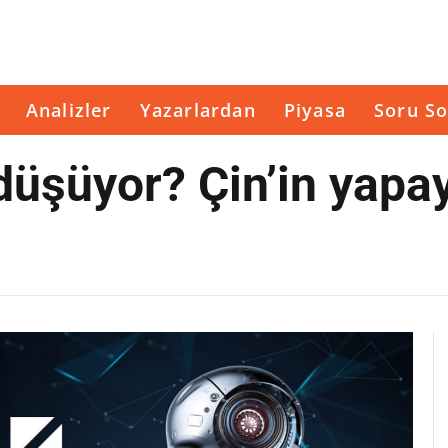
Analizler
Yazarlardan
Piyasa
Soru So
düşüyor? Çin’in yapa