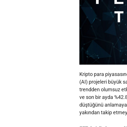
Kripto para piyasasın
(AI) projeleri büyük s
trendden olumsuz etk
ve son bir ayda %42.
düştüğünü anlamaya ça
yakından takip etmey