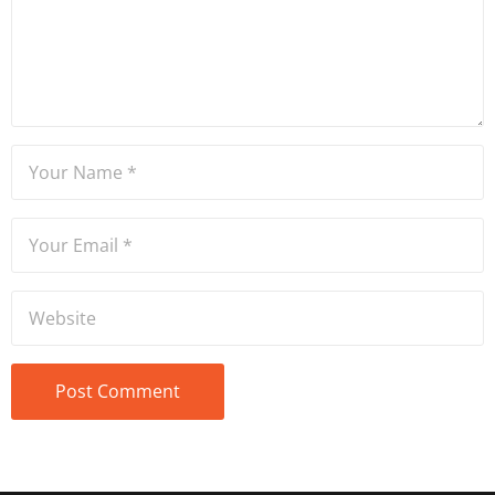
Ateşler, program sunuculuğu
ve spikerlik konularında da
tecrübe sahibidir.