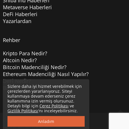
Shiba Inu Haberleri
Metaverse Haberleri
DeFi Haberleri
Yazarlardan
Rehber
Kripto Para Nedir?
Altcoin Nedir?
Bitcoin Madenciliği Nedir?
Ethereum Madenciliği Nasıl Yapılır?
DeFi Nedir?
Sizlere daha iyi hizmet verebilmek için
Bitcoin Hesabı Nasıl Açılır?
çerezlerden yararlanıyoruz. Siteyi
kullanmaya devam ederseniz çerez
kullanımına izin vermiş olursunuz.
Detaylı bilgi için
Çerez Politikası
ve
Gizlilik Politikası
'nı inceleyebilirsiniz.
Copyright © 2020
Uzmancoin
Yukarı
Anladım
Güncel Bitcoin Haberleri