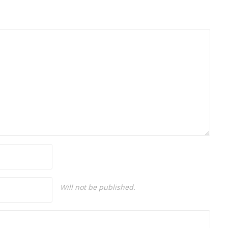
Üniversitesi Mütercim Tercümanlık Bölümü
mezunu olan Hakan Ateşler, program
sunuculuğu ve spikerlik konularında da
tecrübe sahibidir.
Will not be published.