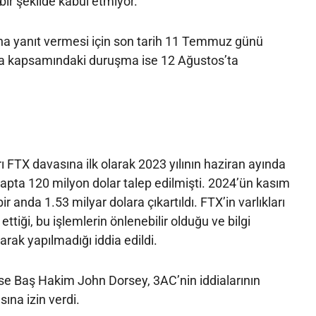
bir şekilde kabul etmiyor.
ına yanıt vermesi için son tarih 11 Temmuz günü
ava kapsamındaki duruşma ise 12 Ağustos’ta
ı FTX davasına ilk olarak 2023 yılının haziran ayında
etapta 120 milyon dolar talep edilmişti. 2024’ün kasım
r anda 1.53 milyar dolara çıkartıldı. FTX’in varlıkları
 ettiği, bu işlemlerin önlenebilir olduğu ve bilgi
larak yapılmadığı iddia edildi.
se Baş Hakim John Dorsey, 3AC’nin iddialarının
na izin verdi.