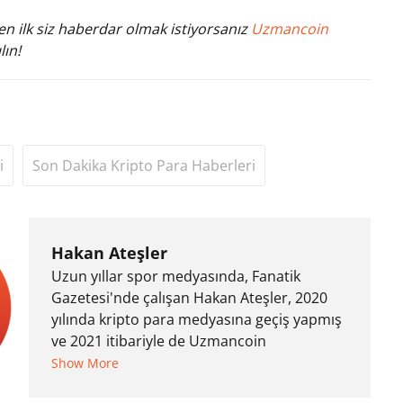
n ilk siz haberdar olmak istiyorsanız
Uzmancoin
lın!
i
Son Dakika Kripto Para Haberleri
Hakan Ateşler
Uzun yıllar spor medyasında, Fanatik
Gazetesi'nde çalışan Hakan Ateşler, 2020
yılında kripto para medyasına geçiş yapmış
ve 2021 itibariyle de Uzmancoin
bünyesinde çalışmaya başlamıştır. Notre
Show More
Dame de Sion Fransız Lisesi ve Yıldız Teknik