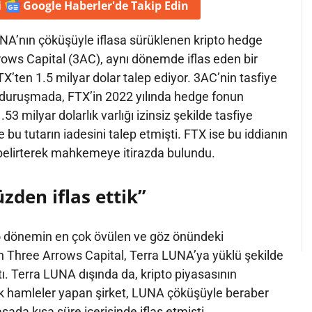
i
Google Haberler'de
Takip Edin
NA’nın çöküşüyle iflasa sürüklenen kripto hedge
rows Capital (3AC), aynı dönemde iflas eden bir
TX’ten 1.5 milyar dolar talep ediyor. 3AC’nin tasfiye
 duruşmada, FTX’in 2022 yılında hedge fonun
3 milyar dolarlık varlığı izinsiz şekilde tasfiye
 bu tutarın iadesini talep etmişti. FTX ise bu iddianın
belirterek mahkemeye itirazda bulundu.
zden iflas ettik”
o dönemin en çok övülen ve göz önündeki
lan Three Arrows Capital, Terra LUNA’ya yüklü şekilde
tı. Terra LUNA dışında da, kripto piyasasının
k hamleler yapan şirket, LUNA çöküşüyle beraber
ada kısa süre içerisinde iflas etmişti.