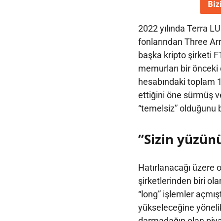
Biz
2022 yılında Terra LU
fonlarından Three Ar
başka kripto şirketi F
memurları bir önceki
hesabındaki toplam 1.5
ettiğini öne sürmüş ve
“temelsiz” olduğunu 
“Sizin yüzünü
Hatırlanacağı üzere 
şirketlerinden biri o
“long” işlemler açmış
yükseleceğine yöneli
darmadağın olan piyas