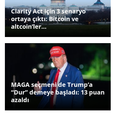
Clarity Act için 3 senaryo
ortaya çıktı: Bitcoin ve
altcoin’ler…
MAGA seçmeni de Trump’a
“Dur” demeye başladı: 13 puan
azaldı