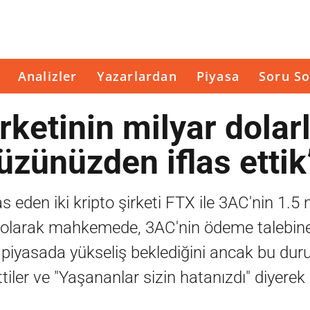
Analizler
Yazarlardan
Piyasa
Soru So
irketinin milyar dolar
üzünüzden iflas ettik
s eden iki kripto şirketi FTX ile 3AC'nin 1.5 
n olarak mahkemede, 3AC'nin ödeme talebin
in piyasada yükseliş beklediğini ancak bu du
rttiler ve "Yaşananlar sizin hatanızdı" diyer