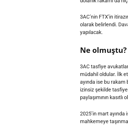
dolarlık rakamı da hiç
3AC’nin FTX’in itiraz
olarak belirlendi. D
yapılacak.
Ne olmuştu?
3AC tasfiye avukatlar
müdahil oldular. İlk 
ayında ise bu rakam bi
izinsiz şekilde tasfiye
paylaşımının kasıtlı o
2025’in mart ayında i
mahkemeye taşınması