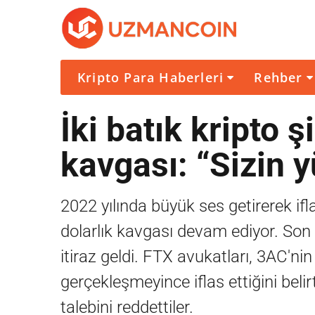
Kripto Para Haberleri
Rehber
İki batık kripto ş
kavgası: “Sizin y
2022 yılında büyük ses getirerek ifla
dolarlık kavgası devam ediyor. So
itiraz geldi. FTX avukatları, 3AC'n
gerçekleşmeyince iflas ettiğini beli
talebini reddettiler.