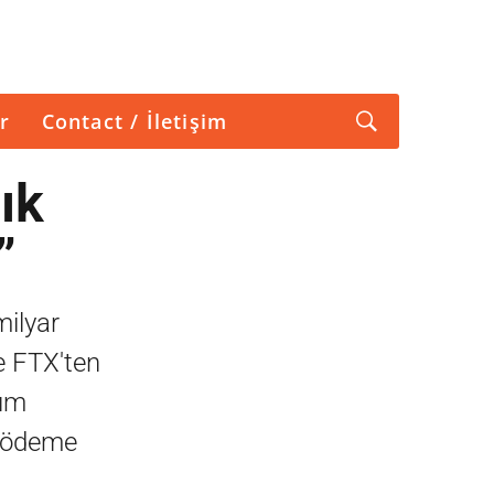
r
Contact / İletişim
lık
”
milyar
e FTX'ten
rum
ek ödeme