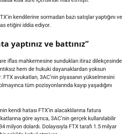
FTX’in kendilerine sormadan bazı satışlar yaptığını ve
as etiğini iddia ediyor.
ata yaptınız ve battınız”
are iflas mahkemesine sundukları itiraz dilekçesinde
antıksız hem de hukuki dayanaklardan yoksun
. FTX avukatları, 3AC’nin piyasanın yükselmesini
 olmayınca tüm pozisyonlarında kayıp yaşadığını
in kendi hatası FTX’in alacaklılarına fatura
tlarına göre ayrıca, 3AC’nin gerçek kullanılabilir
4 milyon dolardı. Dolayısıyla FTX tarafı 1.5 milyar