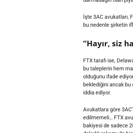
İşte 3AC avukatları, 
bu nedenle şirketin ifl
“Hayır, siz h
FTX tarafı ise, Delaw
bu taleplerin hem m
olduğunu ifade ediyor
beklediğini ancak bu
iddia ediyor.
Avukatlara göre 3AC’n
edilmemeli… FTX avuka
bakiyesi de sadece 28