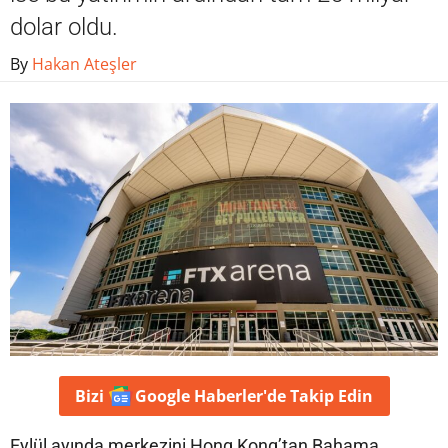
dolar oldu.
By
Hakan Ateşler
Bizi
Google Haberler'de
Takip Edin
Eylül ayında merkezini Hong Kong’tan Bahama