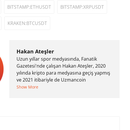
BITSTAMP:ETHUSDT
BITSTAMP:XRPUSDT
KRAKEN:BTCUSDT
Hakan Ateşler
Uzun yıllar spor medyasında, Fanatik
Gazetesi'nde çalışan Hakan Ateşler, 2020
yılında kripto para medyasına geçiş yapmış
ve 2021 itibariyle de Uzmancoin
bünyesinde çalışmaya başlamıştır. Notre
Show More
Dame de Sion Fransız Lisesi ve Yıldız Teknik
Üniversitesi Mütercim Tercümanlık Bölümü
mezunu olan Hakan Ateşler, program
sunuculuğu ve spikerlik konularında da
tecrübe sahibidir.