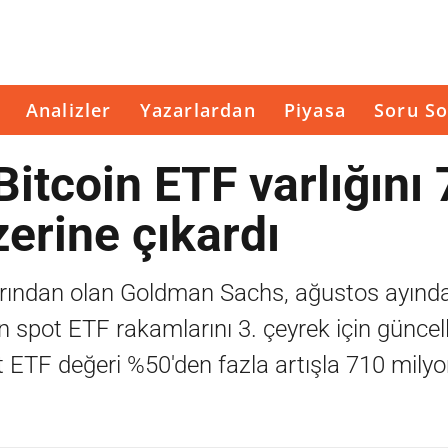
Analizler
Yazarlardan
Piyasa
Soru So
tcoin ETF varlığını
zerine çıkardı
arından olan Goldman Sachs, ağustos ayınd
in spot ETF rakamlarını 3. çeyrek için güncell
 ETF değeri %50'den fazla artışla 710 milyo