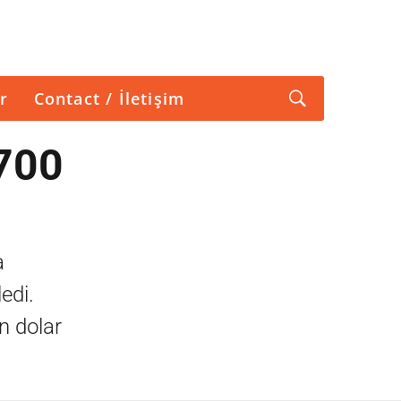
r
Contact / İletişim
 700
a
edi.
n dolar