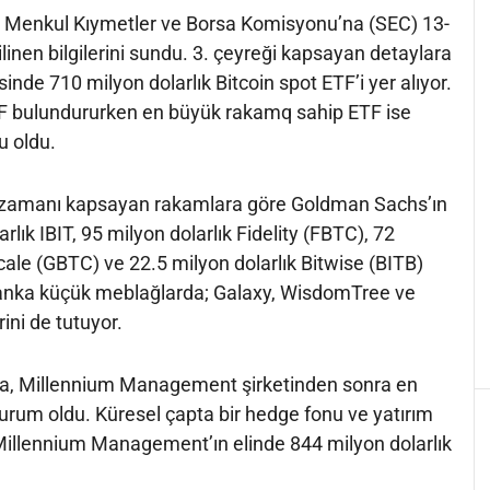
Menkul Kıymetler ve Borsa Komisyonu’na (SEC) 13-
linen bilgilerini sundu. 3. çeyreği kapsayan detaylara
nde 710 milyon dolarlık Bitcoin spot ETF’i yer alıyor.
F bulundururken en büyük rakamq sahip ETF ise
u oldu.
n zamanı kapsayan rakamlara göre Goldman Sachs’ın
rlık IBIT, 95 milyon dolarlık Fidelity (FBTC), 72
cale (GBTC) ve 22.5 milyon dolarlık Bitwise (BITB)
Banka küçük meblağlarda; Galaxy, WisdomTree ve
ni de tutuyor.
a, Millennium Management şirketinden sonra en
kurum oldu. Küresel çapta bir hedge fonu ve yatırım
 Millennium Management’ın elinde 844 milyon dolarlık