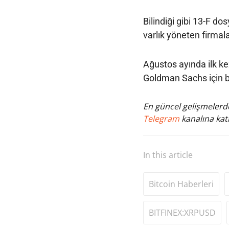
Bilindiği gibi 13-F d
varlık yöneten firmala
Ağustos ayında ilk ke
Goldman Sachs için b
En güncel gelişmelerde
Telegram
kanalına katı
In this article
Bitcoin Haberleri
BITFINEX:XRPUSD