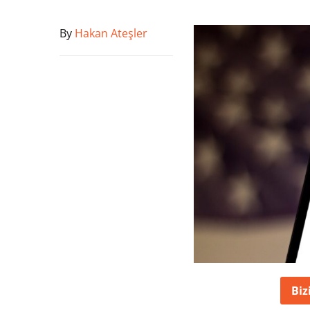
By
Hakan Ateşler
Biz