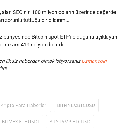
osyaları SEC’nin 100 milyon doların üzerinde değerde
rı zorunlu tuttuğu bir bildirim…
z bünyesinde Bitcoin spot ETF’i olduğunu açıklayan
u rakam 419 milyon dolardı.
n ilk siz haberdar olmak istiyorsanız
Uzmancoin
lın!
Kripto Para Haberleri
BITFINEX:BTCUSD
BITMEX:ETHUSDT
BITSTAMP:BTCUSD