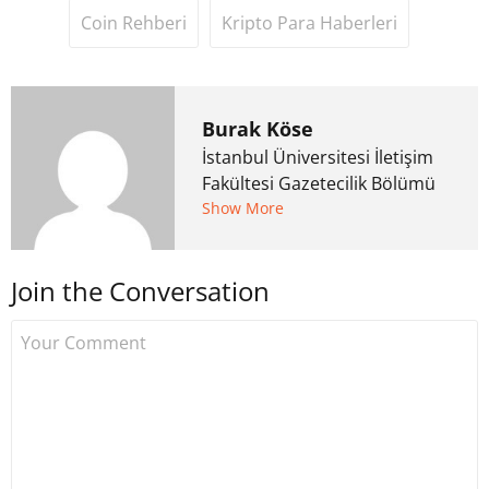
Coin Rehberi
Kripto Para Haberleri
Burak Köse
İstanbul Üniversitesi İletişim
Fakültesi Gazetecilik Bölümü
mezunu. 6 yıl ana akım
Show More
medyada görev aldıktan
sonra Uzmancoin.com'u
Join the Conversation
kurdu. 2017'nin Mayıs ayından
bu yana bilfiil kripto para
gazeteciliği yapıyor.