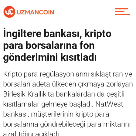
Yazarlardan
İngiltere bankası, kripto
Piyasa
para borsalarına fon
gönderimini kısıtladı
Soru Sor
Kripto para regülasyonlarını sıklaştıran ve
borsaları adeta ülkeden çıkmaya zorlayan
Contact / İletişim
Birleşik Krallık'ta bankalardan da çeşitli
kısıtlamalar gelmeye başladı. NatWest
bankası, müşterilerinin kripto para
borsalarına göndrebileceği para miktarını
azalttığını açıkladı.