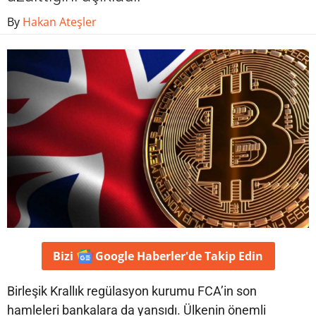
By
Hakan Ateşler
Bizi
Google Haberler'de
Takip Edin
Birleşik Krallık regülasyon kurumu FCA’in son
hamleleri bankalara da yansıdı. Ülkenin önemli