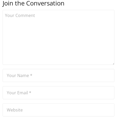
Join the Conversation
Uzmancoin bünyesinde
çalışmaya başlamıştır. Notre
Dame de Sion Fransız Lisesi
ve Yıldız Teknik Üniversitesi
Mütercim Tercümanlık
Bölümü mezunu olan Hakan
Ateşler, program sunuculuğu
ve spikerlik konularında da
tecrübe sahibidir.