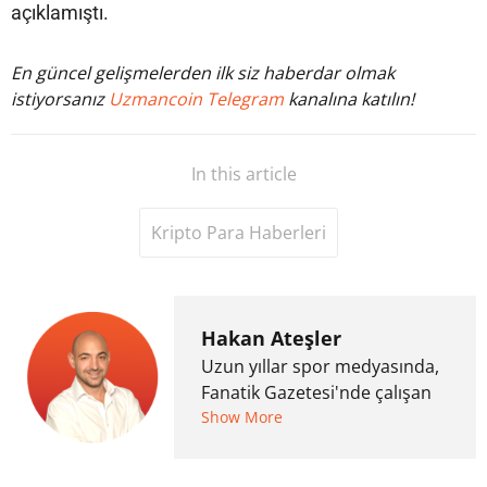
açıklamıştı.
En güncel gelişmelerden ilk siz haberdar olmak
istiyorsanız
Uzmancoin Telegram
kanalına katılın!
In this article
Kripto Para Haberleri
Hakan Ateşler
Uzun yıllar spor medyasında,
Fanatik Gazetesi'nde çalışan
Hakan Ateşler, 2020 yılında
Show More
kripto para medyasına geçiş
yapmış ve 2021 itibariyle de