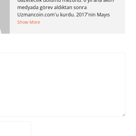
Gazetecilik Bölümü mezunu. 6 yıl ana akım
medyada görev aldıktan sonra
Uzmancoin.com'u kurdu. 2017'nin Mayıs
ayından bu yana bilfiil kripto para
Show More
gazeteciliği yapıyor.