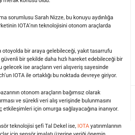
ğı merak konusu oldu.
ma sorumlusu Sarah Nizze, bu konuyu aydınlığa
rketinin IOTA’nın teknolojisini otonom araçlarda
otoyolda bir araya gelebileceği, yakıt tasarrufu
güvenli bir şekilde daha hızlı hareket edebileceği bir
u gelecek ise araçların veri alışveriş sayesinde
h’un IOTA ile ortaklığı bu noktada devreye giriyor.
pazarının otonom araçların bağımsız olarak
 kurması ve sürekli veri alış verişinde bulunmasını
ç etkileşimleri için omurga sağlayacağına inanıyor.
nsör teknolojisi şefi Tal Dekel ise,
IOTA
yatırımlarının
ar için sensör imalatı üzerine veriği önemin