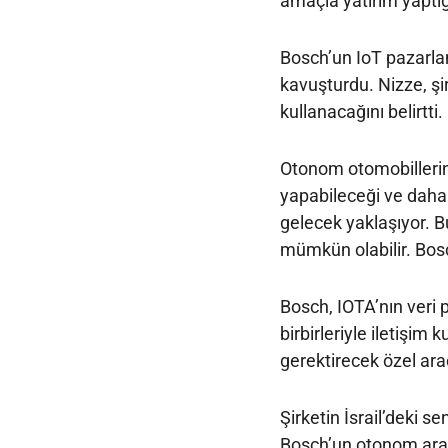
amaçla yatırım yaptı
Bosch’un IoT pazarla
kavuşturdu. Nizze, şi
kullanacağını belirtti.
Otonom otomobillerin 
yapabileceği ve daha 
gelecek yaklaşıyor. B
mümkün olabilir. Bosc
Bosch, IOTA’nın veri 
birbirleriyle iletişim
gerektirecek özel ara
Şirketin İsrail’deki se
Bosch’un otonom araçl