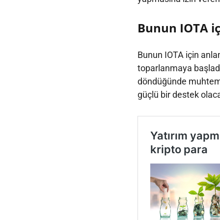
Bunun IOTA iç
Bunun IOTA için anla
toparlanmaya başladığ
döndüğünde muhtemele
güçlü bir destek olac