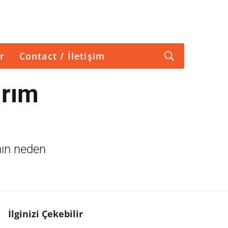
r
Contact / İletişim
ırım
mın neden
İlginizi Çekebilir