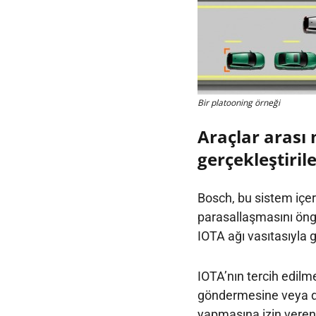
Bir platooning örneği
Araçlar arası
gerçekleştiril
Bosch, bu sistem içeri
parasallaşmasını öngö
IOTA ağı vasıtasıyla g
IOTA’nın tercih edilm
göndermesine veya di
yapmasına izin veren