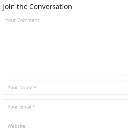
Join the Conversation
kurdu. 2017'nin Mayıs ayından
bu yana bilfiil kripto para
gazeteciliği yapıyor.