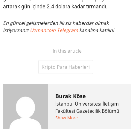
artarak gün içinde 2.4 dolara kadar tırmandı.
En güncel gelişmelerden ilk siz haberdar olmak
istiyorsanız
Uzmancoin Telegram
kanalına katılın!
In this article
Kripto Para Haberleri
Burak Köse
İstanbul Üniversitesi İletişim
Fakültesi Gazetecilik Bölümü
mezunu. 6 yıl ana akım
Show More
medyada görev aldıktan
sonra Uzmancoin.com'u