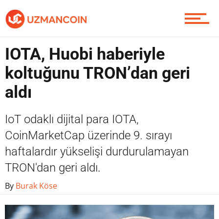
Yazarlardan
IOTA, Huobi haberiyle
koltuğunu TRON’dan geri
Piyasa
aldı
IoT odaklı dijital para IOTA,
Soru Sor
CoinMarketCap üzerinde 9. sırayı
haftalardır yükselişi durdurulamayan
TRON'dan geri aldı.
Contact / İletişim
By
Burak Köse