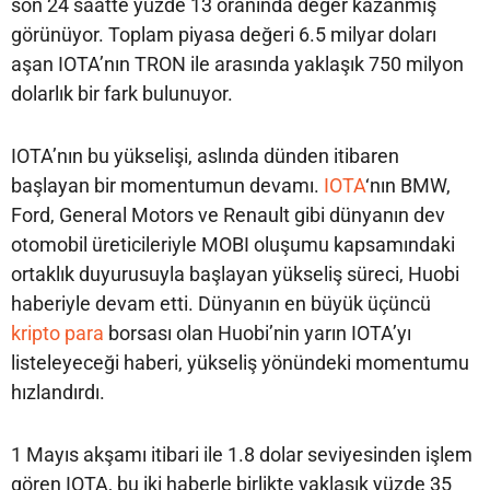
son 24 saatte yüzde 13 oranında değer kazanmış
görünüyor. Toplam piyasa değeri 6.5 milyar doları
aşan IOTA’nın TRON ile arasında yaklaşık 750 milyon
dolarlık bir fark bulunuyor.
IOTA’nın bu yükselişi, aslında dünden itibaren
başlayan bir momentumun devamı.
IOTA
‘nın BMW,
Ford, General Motors ve Renault gibi dünyanın dev
otomobil üreticileriyle MOBI oluşumu kapsamındaki
ortaklık duyurusuyla başlayan yükseliş süreci, Huobi
haberiyle devam etti. Dünyanın en büyük üçüncü
kripto para
borsası olan Huobi’nin yarın IOTA’yı
listeleyeceği haberi, yükseliş yönündeki momentumu
hızlandırdı.
1 Mayıs akşamı itibari ile 1.8 dolar seviyesinden işlem
gören IOTA, bu iki haberle birlikte yaklaşık yüzde 35