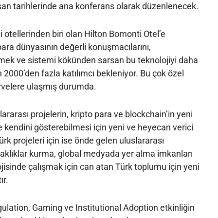
an tarihlerinde ana konferans olarak düzenlenecek.
li otellerinden biri olan Hilton Bomonti Otel’e
para dünyasının değerli konuşmacılarını,
lemek ve sistemi kökünden sarsan bu teknolojiyi daha
 2000’den fazla katılımcı bekleniyor. Bu çok özel
irvelere ulaşmış durumda.
ararası projelerin, kripto para ve blockchain’in yeni
e kendini gösterebilmesi için yeni ve heyecan verici
Türk projeleri için ise önde gelen uluslararası
ortaklıklar kurma, global medyada yer alma imkanları
jisinde çalışmak için can atan Türk toplumu için yeni
ır.
gulation, Gaming ve Institutional Adoption etkinliğin