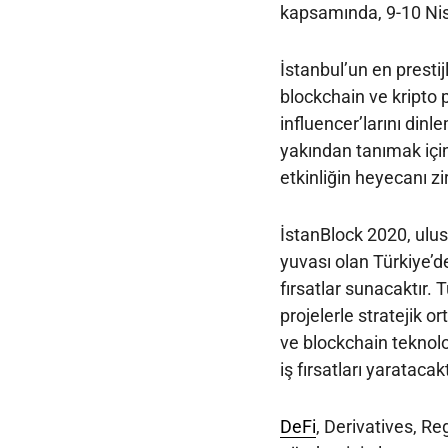
kapsamında, 9-10 Nis
İstanbul’un en prestij
blockchain ve kripto 
influencer’larını din
yakından tanımak için
etkinliğin heyecanı z
İstanBlock 2020, ulusl
yuvası olan Türkiye’d
fırsatlar sunacaktır. 
projelerle stratejik 
ve blockchain teknolo
iş fırsatları yaratacakt
DeFi
, Derivatives, Re