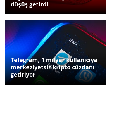
düşüş getirdi
Telegram, 1 milyar kullanıcıya
merkeziyetsiz kripto cüzdanı
getiriyor