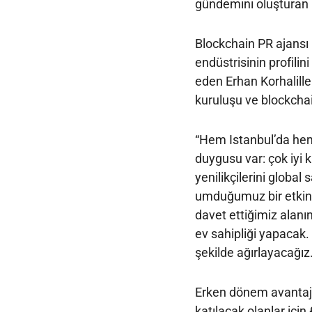
gündemini oluşturan k
Blockchain PR ajansı 
endüstrisinin profilin
eden Erhan Korhalill
kuruluşu ve blockchain 
“Hem Istanbul’da hem
duygusu var: çok iyi k
yenilikçilerini globa
umduğumuz bir etkinl
davet ettiğimiz alanı
ev sahipliği yapacak.
şekilde ağırlayacağız.
Erken dönem avantajlı 
katılacak olanlar için