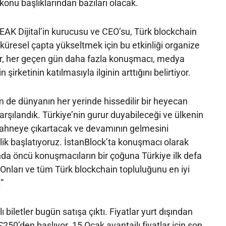
onu başlıklarından bazıları olacak.
EAK Dijital’in kurucusu ve CEO’su, Türk blockchain
i küresel çapta yükseltmek için bu etkinliği organize
er, her geçen gün daha fazla konuşmacı, medya
şirketinin katılmasıyla ilginin arttığını belirtiyor.
 de dünyanın her yerinde hissedilir bir heyecan
arşılandık. Türkiye’nin gurur duyabileceği ve ülkenin
l sahneye çıkartacak ve devamının gelmesini
ik başlatıyoruz. İstanBlock’ta konuşmacı olarak
nda öncü konuşmacıların bir çoğuna Türkiye ilk defa
 Onları ve tüm Türk blockchain topluluğunu en iyi
”
biletler bugün satışa çıktı. Fiyatlar yurt dışından
 £250’den başlıyor. 15 Ocak avantajlı fiyatlar için son