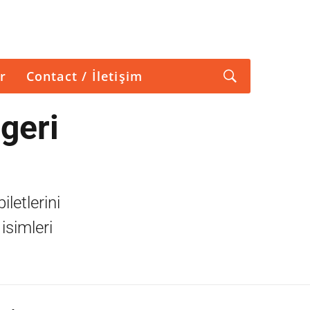
r
Contact / İletişim
geri
letlerini
simleri