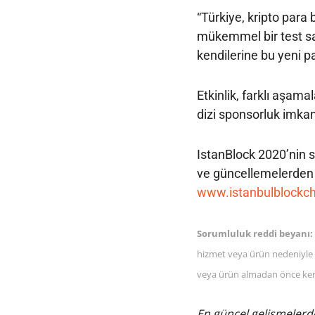
“Türkiye, kripto par
mükemmel bir test sağ
kendilerine bu yeni pa
Etkinlik, farklı aşam
dizi sponsorluk imkan
IstanBlock 2020’nin s
ve güncellemelerden 
www.istanbulblockc
Sorumluluk reddi beyanı:
hizmet veya ürün nedeniyle d
veya ürün almadan önce kendi
En güncel gelişmelerde