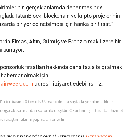
a birimlerinin gerçek anlamda denenmesinde
ladı. IstanBlock, blockchain ve kripto projelerinin
zarda bir yer edinebilmesi için harika bir fırsat.”
alarda Elmas, Altın, Gümüş ve Bronz olmak üzere bir
ı sunuyor.
ponsorluk fırsatları hakkında daha fazla bilgi almak
haberdar olmak için
hainweek.com
adresini ziyaret edebilirsiniz.
Bu bir basın bültenidir. Uzmancoin, bu sayfada yer alan etkinlik,
oğacak zararlardan sorumlu değildir. Okurların ilgili taraftan hizmet
 araştırmalarını yapmaları önerilir..
n ilk siz haberdar olmak istiyorsanız
Uzmancoin