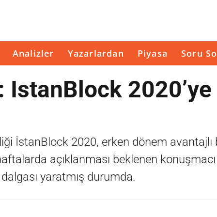
Analizler
Yazarlardan
Piyasa
Soru So
 IstanBlock 2020’ye 
liği İstanBlock 2020, erken dönem avantajlı bi
ftalarda açıklanması beklenen konuşmacı i
 dalgası yaratmış durumda.