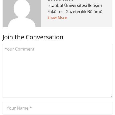
İstanbul Üniversitesi İletişim
Fakültesi Gazetecilik Bölümü
mezunu. 6 yıl ana akım
Show More
medyada görev aldıktan
sonra Uzmancoin.com'u
Join the Conversation
kurdu. 2017'nin Mayıs ayından
bu yana bilfiil kripto para
gazeteciliği yapıyor.