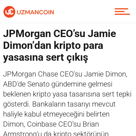
Soru Sor
JPMorgan CEO’su Jamie
Contact / İletişim
Dimon’dan kripto para
yasasına sert çıkış
JPMorgan Chase CEO'su Jamie Dimon,
ABD'de Senato gündemine gelmesi
beklenen kripto yasa tasarısına sert tepki
gösterdi. Bankaların tasarıyı mevcut
haliyle kabul etmeyeceğini belirten
Dimon, Coinbase CEO’su Brian
Armstrong’u da kripto sektörünün