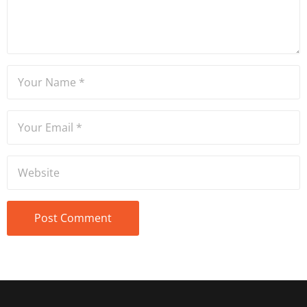
ve spikerlik konularında da
tecrübe sahibidir.