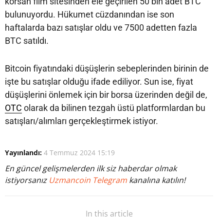
korsan film sitesinden ele geçirilen 50 bin adet BTC
bulunuyordu. Hükumet cüzdanından ise son
haftalarda bazı satışlar oldu ve 7500 adetten fazla
BTC satıldı.
Bitcoin fiyatındaki düşüşlerin sebeplerinden birinin de
işte bu satışlar olduğu ifade ediliyor. Sun ise, fiyat
düşüşlerini önlemek için bir borsa üzerinden değil de,
OTC
olarak da bilinen tezgah üstü platformlardan bu
satışları/alımları gerçekleştirmek istiyor.
Yayınlandı:
4 Temmuz 2024 15:19
En güncel gelişmelerden ilk siz haberdar olmak
istiyorsanız
Uzmancoin Telegram
kanalına katılın!
In this article