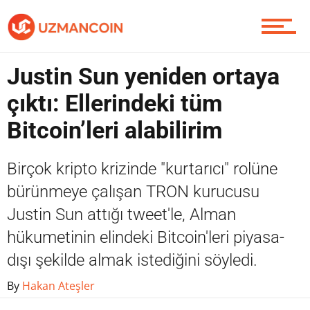
Yazarlardan
Justin Sun yeniden ortaya
Piyasa
çıktı: Ellerindeki tüm
Bitcoin’leri alabilirim
Soru Sor
Birçok kripto krizinde "kurtarıcı" rolüne
bürünmeye çalışan TRON kurucusu
Justin Sun attığı tweet'le, Alman
Contact / İletişim
hükumetinin elindeki Bitcoin'leri piyasa-
dışı şekilde almak istediğini söyledi.
By
Hakan Ateşler