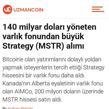
Yazarlardan
140 milyar doları yöneten
Piyasa
varlık fonundan büyük
Strategy (MSTR) alımı
Soru Sor
Bitcoin'e olan yatırımlarını dolaylı yoldan
yapmak isteyenlerin tercih ettiği Strategy
hissesini bir varlık fonu daha aldı.
Contact / İletişim
Kanada'nın Alberta eyaletinin varlık fonu
olan AIMCo, 200 milyon doların üzerinde
MSTR hissesi satın aldı.
By
Hakan Ateşler