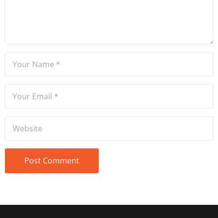
ve spikerlik konularında da
tecrübe sahibidir.