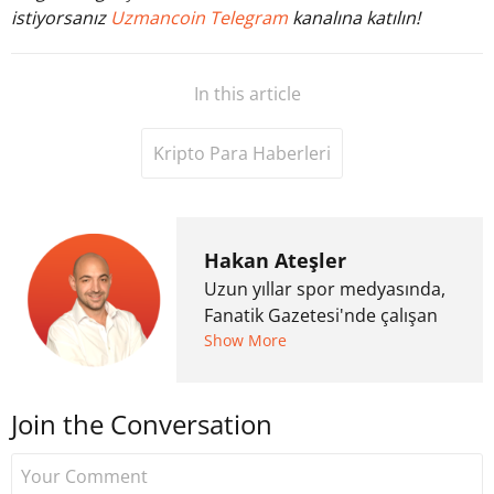
istiyorsanız
Uzmancoin Telegram
kanalına katılın!
In this article
Kripto Para Haberleri
Hakan Ateşler
Uzun yıllar spor medyasında,
Fanatik Gazetesi'nde çalışan
Hakan Ateşler, 2020 yılında
Show More
kripto para medyasına geçiş
yapmış ve 2021 itibariyle de
Join the Conversation
Uzmancoin bünyesinde
çalışmaya başlamıştır. Notre
Dame de Sion Fransız Lisesi