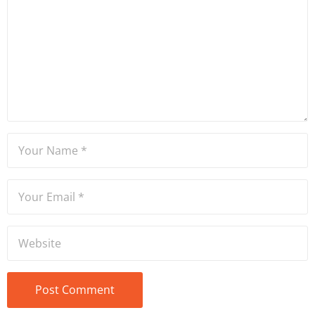
ve Yıldız Teknik Üniversitesi
Mütercim Tercümanlık
Bölümü mezunu olan Hakan
Ateşler, program sunuculuğu
ve spikerlik konularında da
tecrübe sahibidir.