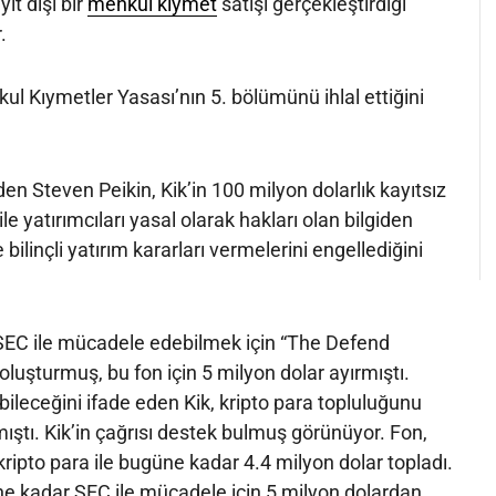
ıt dışı bir
menkul kıymet
satışı gerçekleştirdiği
.
ul Kıymetler Yasası’nın 5. bölümünü ihlal ettiğini
en Steven Peikin, Kik’in 100 milyon dolarlık kayıtsız
le yatırımcıları yasal olarak hakları olan bilgiden
bilinçli yatırım kararları vermelerini engellediğini
 SEC ile mücadele edebilmek için “The Defend
 oluşturmuş, bu fon için 5 milyon dolar ayırmıştı.
ileceğini ifade eden Kik, kripto para topluluğunu
ştı. Kik’in çağrısı destek bulmuş görünüyor. Fon,
kripto para ile bugüne kadar 4.4 milyon dolar topladı.
ne kadar SEC ile mücadele için 5 milyon dolardan