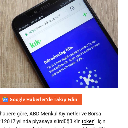
i
Google Haberler'de
Takip Edin
 habere göre, ABD Menkul Kıymetler ve Borsa
’i 2017 yılında piyasaya sürdüğü Kin
token
’ı için