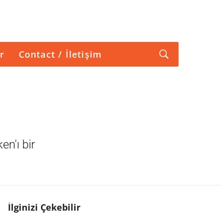
r
Contact / İletişim
n'ı bir
İlginizi Çekebilir