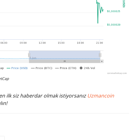
etCap
n ilk siz haberdar olmak istiyorsanız
Uzmancoin
lın!