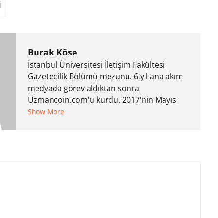
i
Burak Köse
İstanbul Üniversitesi İletişim Fakültesi
Gazetecilik Bölümü mezunu. 6 yıl ana akım
medyada görev aldıktan sonra
Uzmancoin.com'u kurdu. 2017'nin Mayıs
ayından bu yana bilfiil kripto para
Show More
gazeteciliği yapıyor.