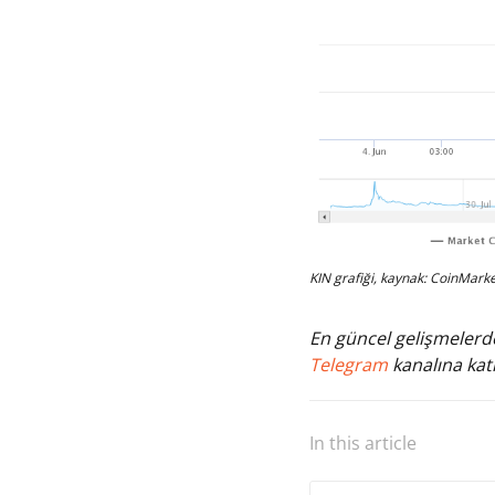
KIN grafiği, kaynak: CoinMark
En güncel gelişmelerde
Telegram
kanalına katı
In this article