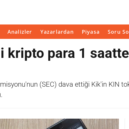
Analizler
Yazarlardan
Piyasa
Soru So
i kripto para 1 saatte
syonu'nun (SEC) dava ettiği Kik'in KIN toke
.