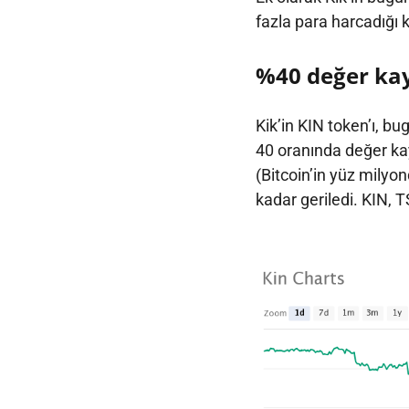
fazla para harcadığı 
%40 değer kay
Kik’in KIN token’ı, b
40 oranında değer ka
(Bitcoin’in yüz milyo
kadar geriledi. KIN, T