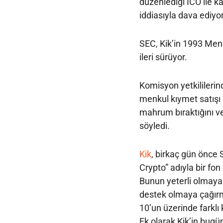
düzenlediği ICO ile kay
iddiasıyla dava ediyor
SEC, Kik’in 1993 Menk
ileri sürüyor.
Komisyon yetkililerind
menkul kıymet satışı i
mahrum bıraktığını ve 
söyledi.
Kik
, birkaç gün önce
Crypto” adıyla bir fon
Bunun yeterli olmayab
destek olmaya çağırmı
10’un üzerinde farklı 
Ek olarak Kik’in bugü