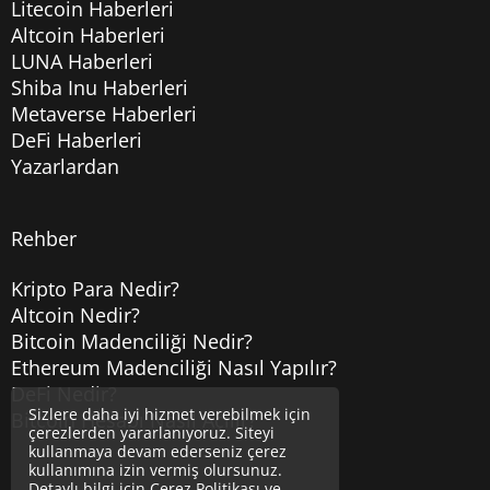
Litecoin Haberleri
Altcoin Haberleri
LUNA Haberleri
Shiba Inu Haberleri
Metaverse Haberleri
DeFi Haberleri
Yazarlardan
Rehber
Kripto Para Nedir?
Altcoin Nedir?
Bitcoin Madenciliği Nedir?
Ethereum Madenciliği Nasıl Yapılır?
DeFi Nedir?
Sizlere daha iyi hizmet verebilmek için
Bitcoin Hesabı Nasıl Açılır?
çerezlerden yararlanıyoruz. Siteyi
kullanmaya devam ederseniz çerez
kullanımına izin vermiş olursunuz.
Detaylı bilgi için
Çerez Politikası
ve