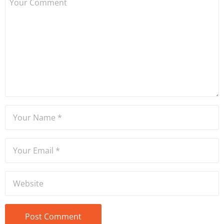
Dame de Sion Fransız Lisesi
ve Yıldız Teknik Üniversitesi
Mütercim Tercümanlık
Bölümü mezunu olan Hakan
Ateşler, program sunuculuğu
ve spikerlik konularında da
tecrübe sahibidir.