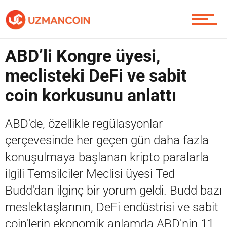
Piyasa
ABD’li Kongre üyesi,
Soru Sor
meclisteki DeFi ve sabit
coin korkusunu anlattı
Contact / İletişim
ABD'de, özellikle regülasyonlar
çerçevesinde her geçen gün daha fazla
konuşulmaya başlanan kripto paralarla
ilgili Temsilciler Meclisi üyesi Ted
Budd'dan ilginç bir yorum geldi. Budd bazı
meslektaşlarının, DeFi endüstrisi ve sabit
coin'lerin ekonomik anlamda ABD'nin 11