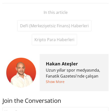
In this article
DeFi (Merkeziyetsiz Finans) Haberleri
Kripto Para Haberleri
Hakan Ateşler
Uzun yıllar spor medyasında,
Fanatik Gazetesi'nde çalışan
Hakan Ateşler, 2020 yılında
Show More
kripto para medyasına geçiş
yapmış ve 2021 itibariyle de
Join the Conversation
Uzmancoin bünyesinde
çalışmaya başlamıştır. Notre