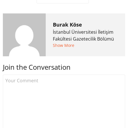
Burak Köse
İstanbul Üniversitesi İletişim
Fakültesi Gazetecilik Bölümü
mezunu. 6 yıl ana akım
Show More
medyada görev aldıktan
sonra Uzmancoin.com'u
Join the Conversation
kurdu. 2017'nin Mayıs ayından
bu yana bilfiil kripto para
gazeteciliği yapıyor.