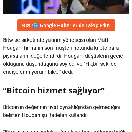
Bizi
Google Haberler'de
Takip Edin
Bitwise şirketinde yatırım yöneticisi olan Matt
Hougan, firmanın son müşteri notunda kripto para
piyasalarını değerlendirdi. Hougan, düşüşlerin geçici
olduğunu düşündüğünü söyledi ve “Hiçbir şekilde
endişelenmiyorum bile…” dedi.
“Bitcoin hizmet sağlıyor”
Bitcoin’in değerinin fiyat oynaklığından gelmediğini
belirten Hougan şu ifadeleri kullandı:
“Bitcoin’in uzun vadeli değeri fiyat hareketlerine bağlı