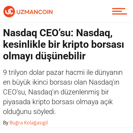
Yazarlardan
Nasdaq CEO’su: Nasdaq,
Piyasa
kesinlikle bir kripto borsası
olmayı düşünebilir
Soru Sor
9 trilyon dolar pazar hacmi ile dünyanın
en büyük ikinci borsası olan Nasdaq'ın
CEO'su, Nasdaq'ın düzenlenmiş bir
Contact / İletişim
piyasada kripto borsası olmaya açık
olduğunu söyledi.
By
Buğra Kolağasıgil