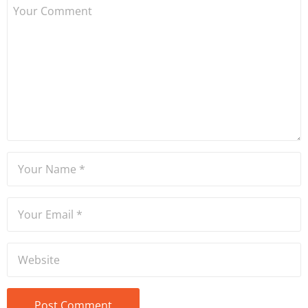
Dame de Sion Fransız Lisesi
ve Yıldız Teknik Üniversitesi
Mütercim Tercümanlık
Bölümü mezunu olan Hakan
Ateşler, program sunuculuğu
ve spikerlik konularında da
tecrübe sahibidir.