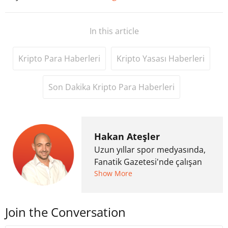
In this article
Kripto Para Haberleri
Kripto Yasası Haberleri
Son Dakika Kripto Para Haberleri
Hakan Ateşler
Uzun yıllar spor medyasında,
Fanatik Gazetesi'nde çalışan
Hakan Ateşler, 2020 yılında
Show More
kripto para medyasına geçiş
yapmış ve 2021 itibariyle de
Join the Conversation
Uzmancoin bünyesinde
çalışmaya başlamıştır. Notre