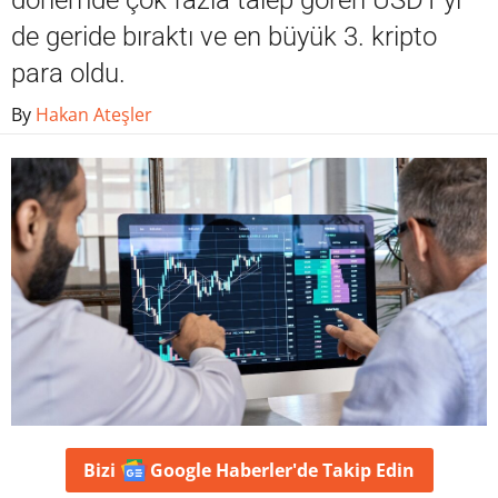
dönemde çok fazla talep gören USDT'yi
de geride bıraktı ve en büyük 3. kripto
para oldu.
By
Hakan Ateşler
Bizi
Google Haberler'de
Takip Edin