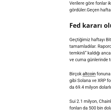
Verilere göre fonlar ik
gördüler.Geçen haftanı
Fed kararı o
Geçtiğimiz haftayı Bit
tamamladılar. Rapor
temkinli” kaldığı an
ve cuma günlerinde to
Birçok
altcoin
fonuna 
gibi Solana ve XRP fon
da 69.4 milyon dolarlık
Sui 2.1 milyon, Chain
fonları da 500 bin dola