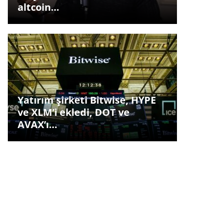
altcoin…
Yatırım şirketi Bitwise, HYPE
ve XLM’i ekledi, DOT ve
AVAX’ı…