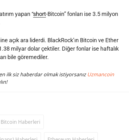
atırım yapan “
short
-Bitcoin” fonları ise 3.5 milyon
.
ne açık ara liderdi. BlackRock’ın Bitcoin ve Ether
.38 milyar dolar çektiler. Diğer fonlar ise haftalık
rı bile göremediler.
n ilk siz haberdar olmak istiyorsanız
Uzmancoin
lın!
Bitcoin Haberleri
inans) Haberleri
Ethereum Haberleri