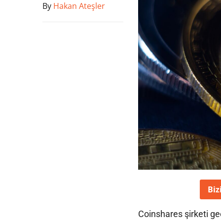
By
Hakan Ateşler
Biz
Coinshares şirketi geç