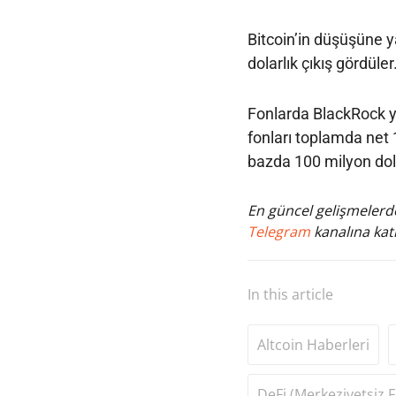
Bitcoin’in düşüşüne y
dolarlık çıkış gördüler
Fonlarda BlackRock yi
fonları toplamda net 1
bazda 100 milyon dola
En güncel gelişmelerde
Telegram
kanalına katı
In this article
Altcoin Haberleri
DeFi (Merkeziyetsiz F