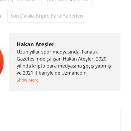
i
Son Dakika Kripto Para Haberleri
Hakan Ateşler
Uzun yıllar spor medyasında, Fanatik
Gazetesi'nde çalışan Hakan Ateşler, 2020
yılında kripto para medyasına geçiş yapmış
ve 2021 itibariyle de Uzmancoin
bünyesinde çalışmaya başlamıştır. Notre
Show More
Dame de Sion Fransız Lisesi ve Yıldız Teknik
Üniversitesi Mütercim Tercümanlık Bölümü
mezunu olan Hakan Ateşler, program
sunuculuğu ve spikerlik konularında da
tecrübe sahibidir.