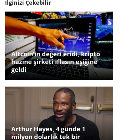
İlginizi Çekebilir
Altcoin’in değeri eridi, kripto
hazine şirketi iflasın eşiğine
geldi
Arthur Hayes, 4 günde 1
milyon dolarlık tek bir