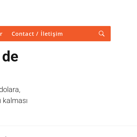
r
Contact / İletişim
e de
dolara,
ü kalması