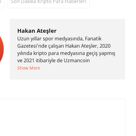
i
Son Dakika Kripto Para Haberleri
Hakan Ateşler
Uzun yıllar spor medyasında, Fanatik
Gazetesi'nde çalışan Hakan Ateşler, 2020
yılında kripto para medyasına geçiş yapmış
ve 2021 itibariyle de Uzmancoin
bünyesinde çalışmaya başlamıştır. Notre
Show More
Dame de Sion Fransız Lisesi ve Yıldız Teknik
Üniversitesi Mütercim Tercümanlık Bölümü
mezunu olan Hakan Ateşler, program
sunuculuğu ve spikerlik konularında da
tecrübe sahibidir.