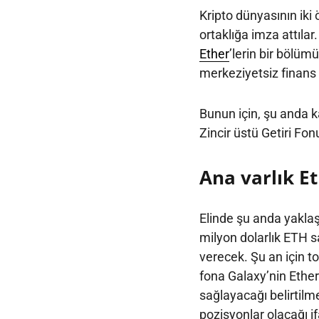
Kripto dünyasının iki 
ortaklığa imza attılar
Ether
’lerin bir bölüm
merkeziyetsiz finans
Bunun için, şu anda k
Zincir üstü Getiri Fon
Ana varlık E
Elinde şu anda yakla
milyon dolarlık ETH s
verecek. Şu an için t
fona Galaxy’nin Ether 
sağlayacağı belirtilm
pozisyonlar olacağı if