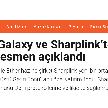
Analizler
Yazarlardan
Piyasa
Soru So
i Galaxy ve Sharplink’
 Resmen açıklandı
ile Ether hazine şirket Sharplink yeni bir orta
 üstü Getiri Fonu” adlı özel yatırım fonu, Sha
lümünü DeFi protokollerine ve likidite sağlam