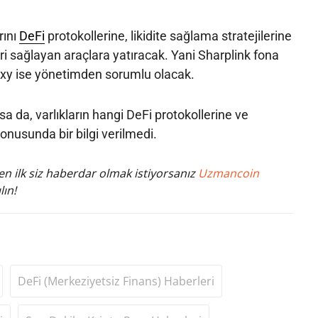
rını
DeFi
protokollerine, likidite sağlama stratejilerine
iri sağlayan araçlara yatıracak. Yani Sharplink fona
laxy ise yönetimden sorumlu olacak.
a da, varlıkların hangi DeFi protokollerine ve
konusunda bir bilgi verilmedi.
n ilk siz haberdar olmak istiyorsanız
Uzmancoin
lın!
DeFi (Merkeziyetsiz Finans) Haberleri