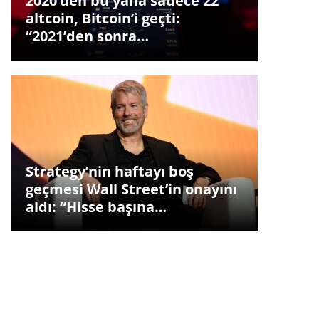
2020’den bu yana sadece 22
altcoin, Bitcoin’i geçti:
“2021’den sonra…
Strategy’nin haftayı boş
geçmesi Wall Street’in onayını
aldı: “Hisse başına…