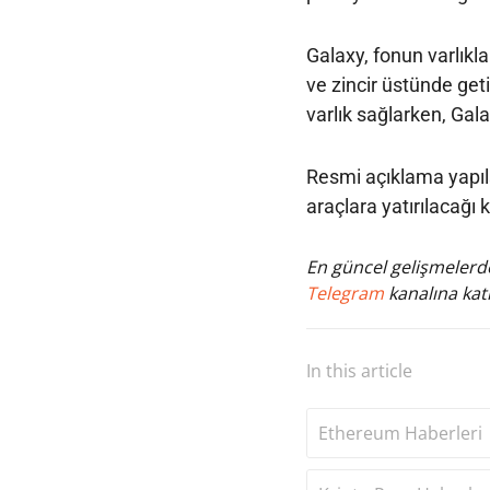
Galaxy, fonun varlıkla
ve zincir üstünde get
varlık sağlarken, Ga
Resmi açıklama yapıls
araçlara yatırılacağı 
En güncel gelişmelerde
Telegram
kanalına katı
In this article
Ethereum Haberleri