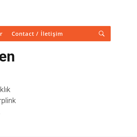
r
Contact / İletişim
ten
klık
rplink
a