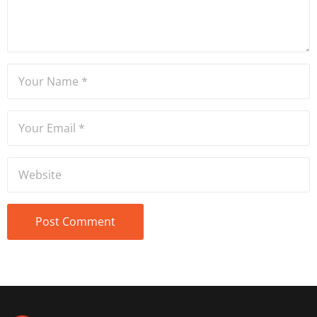
ve spikerlik konularında da
tecrübe sahibidir.