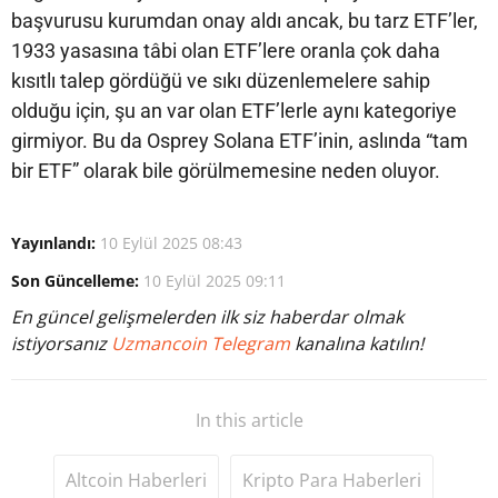
başvurusu kurumdan onay aldı ancak, bu tarz ETF’ler,
1933 yasasına tâbi olan ETF’lere oranla çok daha
kısıtlı talep gördüğü ve sıkı düzenlemelere sahip
olduğu için, şu an var olan ETF’lerle aynı kategoriye
girmiyor. Bu da Osprey Solana ETF’inin, aslında “tam
bir ETF” olarak bile görülmemesine neden oluyor.
Yayınlandı:
10 Eylül 2025 08:43
Son Güncelleme:
10 Eylül 2025 09:11
En güncel gelişmelerden ilk siz haberdar olmak
istiyorsanız
Uzmancoin Telegram
kanalına katılın!
In this article
Altcoin Haberleri
Kripto Para Haberleri