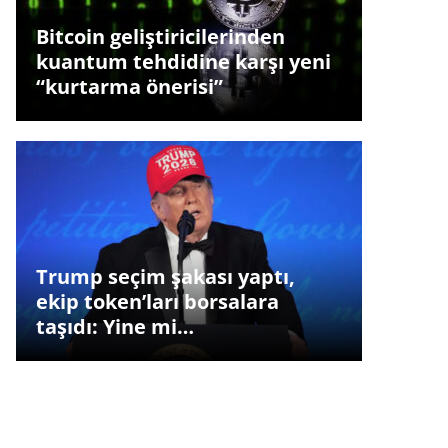
Bitcoin geliştiricilerinden
kuantum tehdidine karşı yeni
“kurtarma önerisi”
Trump seçim şakası yaptı,
ekip token’ları borsalara
taşıdı: Yine mi…