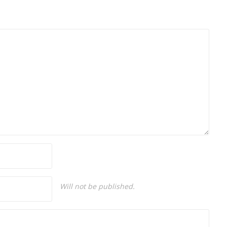
Üniversitesi Mütercim Tercümanlık Bölümü
mezunu olan Hakan Ateşler, program
sunuculuğu ve spikerlik konularında da
tecrübe sahibidir.
Will not be published.