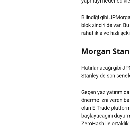
yapmayı hedefledikler
Bilindiği gibi JPMorg
blok zinciri de var. 
rahatlıkla ve hızlı şeki
Morgan Stanl
Hatırlanacağı gibi JP
Stanley de son senele
Geçen yaz yatırım dan
önerme izni veren ban
olan E-Trade platfor
başlayacağını duyurmu
ZeroHash ile ortaklık