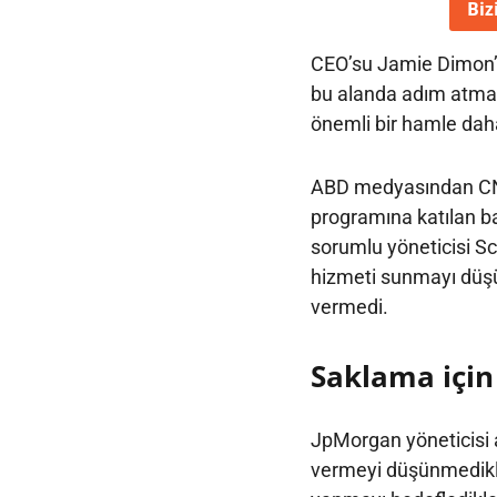
Biz
CEO’su Jamie Dimon’ın
bu alanda adım atma
önemli bir hamle daha
ABD medyasından CNB
programına katılan ba
sorumlu yöneticisi Sc
hizmeti sunmayı düşün
vermedi.
Saklama için
JpMorgan yöneticisi 
vermeyi düşünmedikler