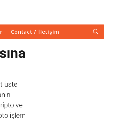
r
Contact / İletişim
sına
t üste
anın
ripto ve
ipto işlem