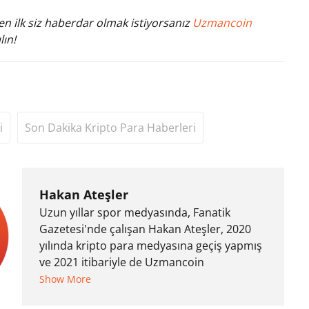
n ilk siz haberdar olmak istiyorsanız
Uzmancoin
lın!
i
Son Dakika Kripto Para Haberleri
Hakan Ateşler
Uzun yıllar spor medyasında, Fanatik
Gazetesi'nde çalışan Hakan Ateşler, 2020
yılında kripto para medyasına geçiş yapmış
ve 2021 itibariyle de Uzmancoin
bünyesinde çalışmaya başlamıştır. Notre
Show More
Dame de Sion Fransız Lisesi ve Yıldız Teknik