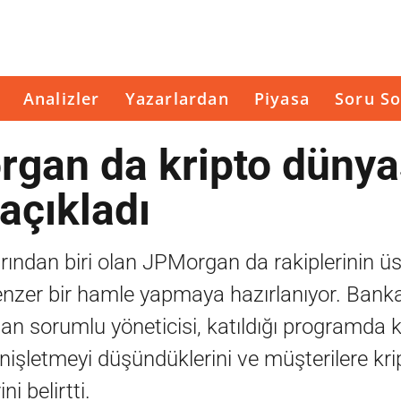
Analizler
Yazarlardan
Piyasa
Soru So
gan da kripto dünya
 açıkladı
ndan biri olan JPMorgan da rakiplerinin üs
benzer bir hamle yapmaya hazırlanıyor. Bank
rdan sorumlu yöneticisi, katıldığı programda k
genişletmeyi düşündüklerini ve müşterilere kr
i belirtti.