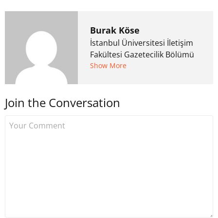
Burak Köse
İstanbul Üniversitesi İletişim
Fakültesi Gazetecilik Bölümü
mezunu. 6 yıl ana akım
Show More
medyada görev aldıktan
sonra Uzmancoin.com'u
Join the Conversation
kurdu. 2017'nin Mayıs ayından
bu yana bilfiil kripto para
gazeteciliği yapıyor.