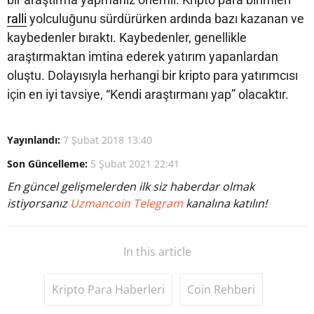
ralli
yolculuğunu sürdürürken ardında bazı kazanan ve
kaybedenler bıraktı. Kaybedenler, genellikle
araştırmaktan imtina ederek yatırım yapanlardan
oluştu. Dolayısıyla herhangi bir kripto para yatırımcısı
için en iyi tavsiye, “Kendi araştırmanı yap” olacaktır.
Yayınlandı:
7 Şubat 2018 13:40
Son Güncelleme:
5 Şubat 2021 22:41
En güncel gelişmelerden ilk siz haberdar olmak
istiyorsanız
Uzmancoin Telegram
kanalına katılın!
In this article
Kripto Para Haberleri
Coin Rehberi