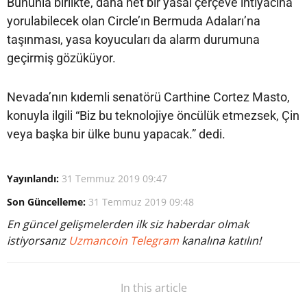
Bununla birlikte, daha net bir yasal çerçeve ihtiyacına
yorulabilecek olan Circle’ın Bermuda Adaları’na
taşınması, yasa koyucuları da alarm durumuna
geçirmiş gözüküyor.
Nevada’nın kıdemli senatörü Carthine Cortez Masto,
konuyla ilgili “Biz bu teknolojiye öncülük etmezsek, Çin
veya başka bir ülke bunu yapacak.” dedi.
Yayınlandı:
31 Temmuz 2019 09:47
Son Güncelleme:
31 Temmuz 2019 09:48
En güncel gelişmelerden ilk siz haberdar olmak
istiyorsanız
Uzmancoin Telegram
kanalına katılın!
In this article