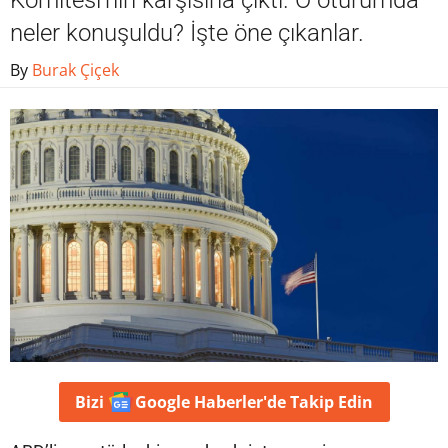
Komitesi'nin karşısına çıktı. O oturumda
neler konuşuldu? İşte öne çıkanlar.
By
Burak Çiçek
Bizi
Google Haberler'de
Takip Edin