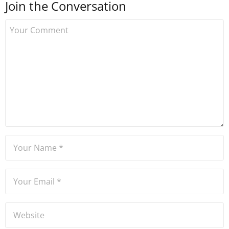
Join the Conversation
kurdu. 2017'nin Mayıs ayından
bu yana bilfiil kripto para
gazeteciliği yapıyor.