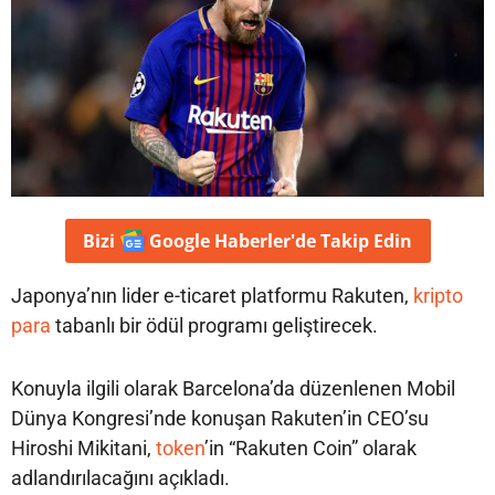
Bizi
Google Haberler'de
Takip Edin
Japonya’nın lider e-ticaret platformu Rakuten,
kripto
para
tabanlı bir ödül programı geliştirecek.
Konuyla ilgili olarak Barcelona’da düzenlenen Mobil
Dünya Kongresi’nde konuşan Rakuten’in CEO’su
Hiroshi Mikitani,
token
’in “Rakuten Coin” olarak
adlandırılacağını açıkladı.