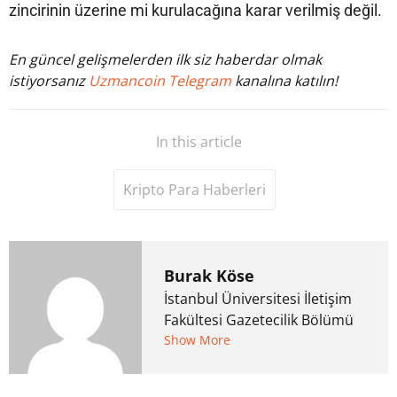
zincirinin üzerine mi kurulacağına karar verilmiş değil.
En güncel gelişmelerden ilk siz haberdar olmak
istiyorsanız
Uzmancoin Telegram
kanalına katılın!
In this article
Kripto Para Haberleri
Burak Köse
İstanbul Üniversitesi İletişim
Fakültesi Gazetecilik Bölümü
mezunu. 6 yıl ana akım
Show More
medyada görev aldıktan
sonra Uzmancoin.com'u