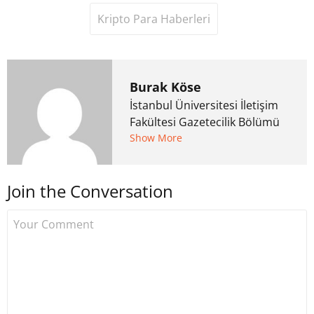
Kripto Para Haberleri
Burak Köse
İstanbul Üniversitesi İletişim
Fakültesi Gazetecilik Bölümü
mezunu. 6 yıl ana akım
Show More
medyada görev aldıktan
sonra Uzmancoin.com'u
Join the Conversation
kurdu. 2017'nin Mayıs ayından
bu yana bilfiil kripto para
gazeteciliği yapıyor.